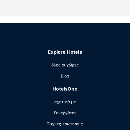
Παροχές καταλύματος
Χαρείτε τη θέα από το αίθριο και τον κήπο και κάντε
χρήση παροχών, όπως δωρεάν ασύρματο ίντερνετ.
Άλλες παροχές
Στις σημαντικές παροχές περιλαμβάνονται μια
βιβλιοθήκη, καφές/τσάι στους κοινόχρηστους χώρους
Explore Hotels
και φούρνος μικροκυμάτων στους κοινόχρηστους
χώρους. Στους χώρους μας θα βρείτε δωρεάν στάθμευση
όλες οι χώρες
χωρίς παρκαδόρο.
Blog
HotelsOne
σχετικά με
Συνεργάτες
Συχνες ερωτησεις