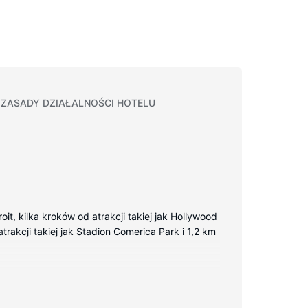
ZASADY DZIAŁALNOŚCI HOTELU
, kilka kroków od atrakcji takiej jak Hollywood
trakcji takiej jak Stadion Comerica Park i 1,2 km
ezprzewodowy dostęp do internetu zapewni
ybory toaletowe i suszarki do włosów.