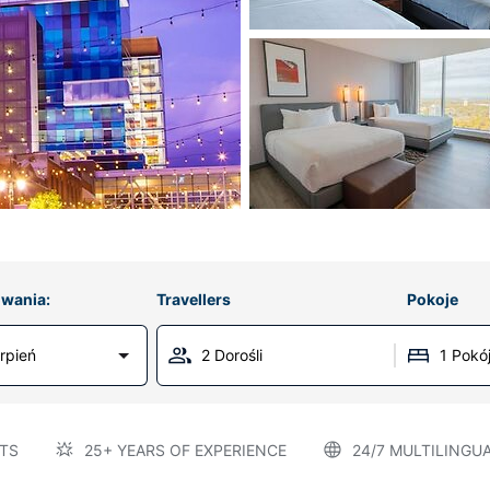
wania:
Travellers
Pokoje
erpień
2 Dorośli
1 Pokó
TS
25+ YEARS OF EXPERIENCE
24/7 MULTILINGU