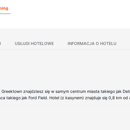
ming
I
USŁUGI HOTELOWE
INFORMACJA O HOTELU
Greektown znajdziesz się w samym centrum miasta takiego jak Detroit
a takiego jak Ford Field. Hotel (z kasynem) znajduje się 0,8 km od a
okojach, których wyposażenie to telewizor plazmowy. Bezpłatny b
rozrywkę. Prywatna łazienka — wyposażenie: prysznic, bezpłatne prz