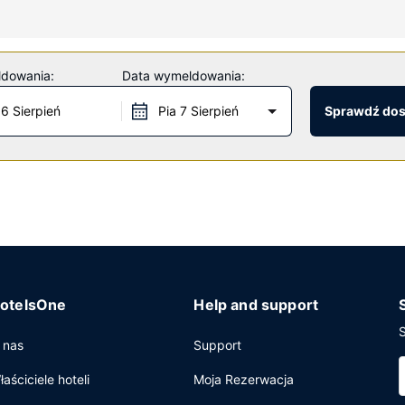
opa i biurka.
z całodobowe centrum fitness i punkt bukmacherski. Ten hotel oferu
ldowania:
Data wymeldowania:
6 Sierpień
Pia 7 Sierpień
Sprawdź do
j z 5 restauracji w obiekcie takim jak hotel. Możesz też zostać w p
o 2 kawiarni. Ożywcze napoje znajdziesz w jednym z lokali: 5 bary/
ługi pralni chemicznej oraz recepcja całodobowa. Jeżeli planujesz s
erencyjne o łącznej powierzchni 1858 m kw. (20000 stopy kwadratow
otelsOne
Help and support
S
 nas
Support
łaściciele hoteli
Moja Rezerwacja