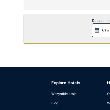
Udogodnienia obejmują telefon oraz sejfy na lapt
Udogodnienia w obiekcie
Dostępne udogodnienia rekreacyjne to kasyno ora
Data zame
automat.
Czw 
Restauracja
Przekąś coś w restauracji ESPN Sportsbook, jedne
określonych godzinach lub pójść po przekąskę d
Pozostałe udogodnienia
Udogodnienia biznesowe to centrum biznesowe, us
pomieszczenia konferencyjne oraz 10 sale konf
Explore Hotels
H
Wszystkie kraje
O
Blog
W