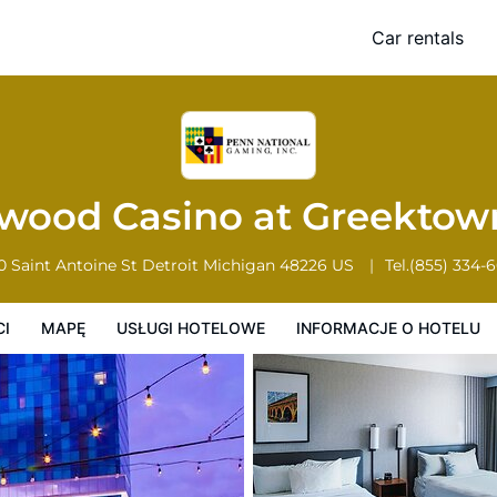
n
Car rentals
Usługi Hotelowe
Informacje o hotelu
Zasady działalności hotelu
ywood Casino at Greekto
0 Saint Antoine St
Detroit
Michigan
48226
US
Tel.
(855) 334-
CI
MAPĘ
USŁUGI HOTELOWE
INFORMACJE O HOTELU