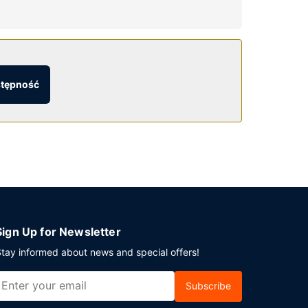
je również takie udogodnienia jak sala balowa i
stępność
okoju i skorzystać z obsługi pokojowej w
salony klubowe.
potkanie w mieście Detroit, hotel oferuje
e).
Sign Up for Newsletter
tay informed about news and special offers!
Subscribe