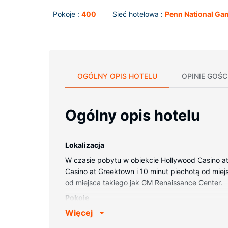
Pokoje :
400
Sieć hotelowa :
Penn National Ga
OGÓLNY OPIS HOTELU
OPINIE GOŚC
Ogólny opis hotelu
Lokalizacja
W czasie pobytu w obiekcie Hollywood Casino at 
Casino at Greektown i 10 minut piechotą od miejsc
od miejsca takiego jak GM Renaissance Center.
Pokoje
Więcej
Poczuj się jak w domu w 400 klimatyzowanych p
łączność ze światem, a telewizja satelitarna — 