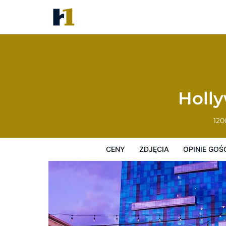
Hollywood Casino at Greektow
Ceny
Zdjęcia
Opinie Gości
Mapę
Holl
120
CENY
ZDJĘCIA
OPINIE GOŚ