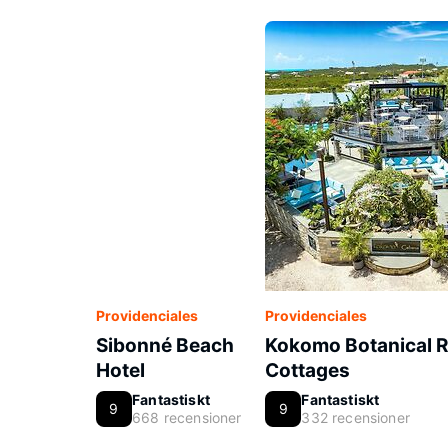
Providenciales
Providenciales
Sibonné Beach
Kokomo Botanical R
Hotel
Cottages
Fantastiskt
Fantastiskt
9
9
668 recensioner
332 recensioner