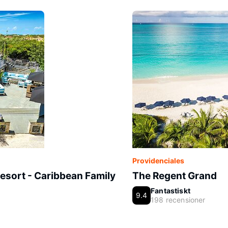
Providenciales
esort - Caribbean Family
The Regent Grand
Fantastiskt
9.4
198 recensioner