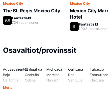
Mexico City
Mexico City
The St. Regis Mexico City
Mexico City Marri
Hotel
Fantastiskt
9.6
724 recensioner
Fantastiskt
9
1003 recensioner
Osavaltiot/provinssit
Aguascalientes
Chihuahua
Michoacán
Quintana
Tabasco
Baja
Coahuila
Morelos
Roo
Tamaulipas
California
Colima
Nayarit
San Luis
Tlaxcala
Baja
Durango
Nuevo
Potosi
Veracruz
Mer…
California
Guanajuato
León
Sinaloa
Yucatán
Sur
Guerrero
Oaxaca
Sonora
Zacatecas
Campeche
Hidalgo
Puebla
State of
Chiapas
Jalisco
Querétaro
Mexico