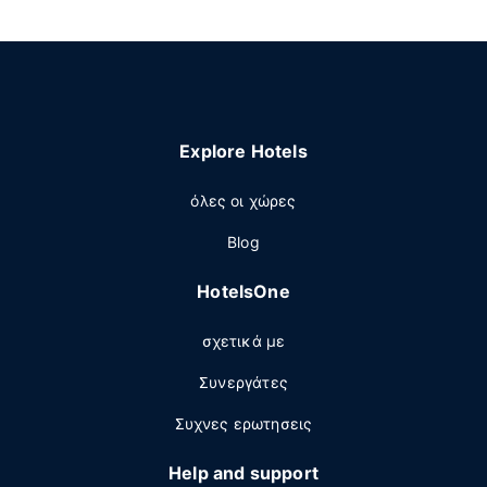
Campeche
Hidalgo
Puebla
State of
Chiapas
Jalisco
Querétaro
Mexico
Explore Hotels
όλες οι χώρες
Blog
HotelsOne
σχετικά με
Συνεργάτες
Συχνες ερωτησεις
Help and support