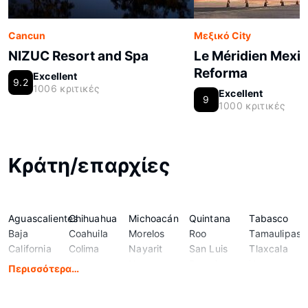
Cancun
Μεξικό City
NIZUC Resort and Spa
Le Méridien Mexic
Reforma
Excellent
9.2
1006 κριτικές
Excellent
9
1000 κριτικές
Κράτη/επαρχίες
Aguascalientes
Chihuahua
Michoacán
Quintana
Tabasco
Baja
Coahuila
Morelos
Roo
Tamaulipas
California
Colima
Nayarit
San Luis
Tlaxcala
Baja
Durango
Nuevo
Potosi
Veracruz
Περισσότερα…
California
Guanajuato
León
Sinaloa
Yucatán
Sur
Guerrero
Oaxaca
Sonora
Zacatecas