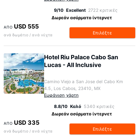
9/10
Excellent
2722 κριτικές
Δωρεάν ασύρματο ίντερνετ
USD 555
ΑΠΌ
Επιλέξτε
ανά δωμάτιο / ανά νύχτα
Hotel Riu Palace Cabo San
Lucas - All Inclusive
Camino Viejo a San Jose del Cabo Km
4.5, Los Cabos, 23410, MX
Εμφάνιση χάρτη
8.8/10
Καλό
5340 κριτικές
Δωρεάν ασύρματο ίντερνετ
USD 335
ΑΠΌ
Επιλέξτε
ανά δωμάτιο / ανά νύχτα