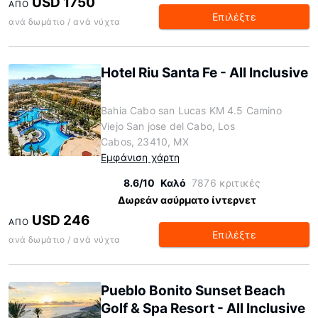
USD 1750
ΑΠΌ
Επιλέξτε
ανά δωμάτιο / ανά νύχτα
Hotel Riu Santa Fe - All Inclusive
Bahia Cabo san Lucas KM 4.5 Camino
Viejo San jose del Cabo, Los
Cabos, 23410, MX
Εμφάνιση χάρτη
8.6/10
Καλό
7876 κριτικές
Δωρεάν ασύρματο ίντερνετ
USD 246
ΑΠΌ
Επιλέξτε
ανά δωμάτιο / ανά νύχτα
Pueblo Bonito Sunset Beach
Golf & Spa Resort - All Inclusive