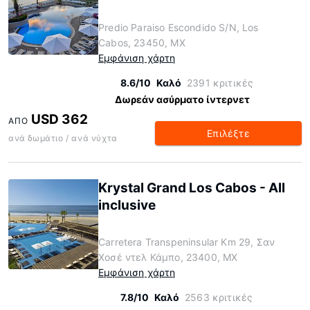
Predio Paraiso Escondido S/N, Los
Cabos, 23450, MX
Εμφάνιση χάρτη
8.6/10
Καλό
2391 κριτικές
Δωρεάν ασύρματο ίντερνετ
USD 362
ΑΠΌ
Επιλέξτε
ανά δωμάτιο / ανά νύχτα
Krystal Grand Los Cabos - All
inclusive
Carretera Transpeninsular Km 29, Σαν
Χοσέ ντελ Κάμπο, 23400, MX
Εμφάνιση χάρτη
7.8/10
Καλό
2563 κριτικές