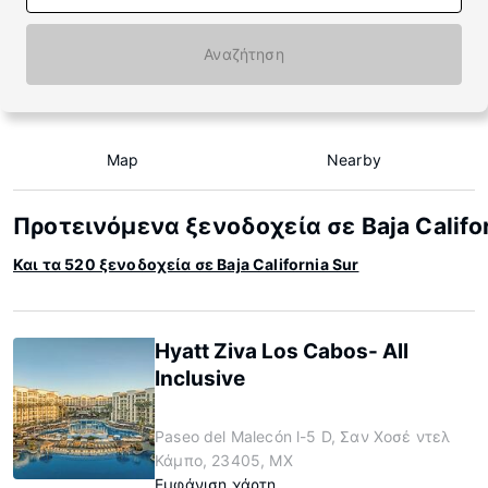
Αναζήτηση
Map
Nearby
Προτεινόμενα ξενοδοχεία σε Baja Califor
Και τα 520 ξενοδοχεία σε Baja California Sur
Hyatt Ziva Los Cabos- All
Inclusive
Paseo del Malecón l-5 D, Σαν Χοσέ ντελ
Κάμπο, 23405, MX
Εμφάνιση χάρτη