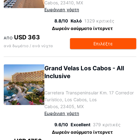
Cabos, 23410, MX
Εμφάνιση χάρτη
8.8/10
Καλό
1329 κριτικές
Δωρεάν ασύρματο ίντερνετ
USD 363
ΑΠΌ
Επιλέξτε
ανά δωμάτιο / ανά νύχτα
Grand Velas Los Cabos - All
Inclusive
Carretera Transpeninsular Km. 17 Corredor
Turístico, Los Cabos, Los
Cabos, 23405, MX
Εμφάνιση χάρτη
9.6/10
Excellent
379 κριτικές
Δωρεάν ασύρματο ίντερνετ