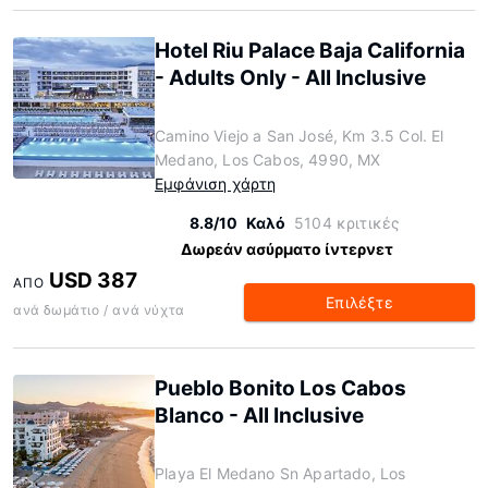
Hotel Riu Palace Baja California
- Adults Only - All Inclusive
Camino Viejo a San José, Km 3.5 Col. El
Medano, Los Cabos, 4990, MX
Εμφάνιση χάρτη
8.8/10
Καλό
5104 κριτικές
Δωρεάν ασύρματο ίντερνετ
USD 387
ΑΠΌ
Επιλέξτε
ανά δωμάτιο / ανά νύχτα
Pueblo Bonito Los Cabos
Blanco - All Inclusive
Playa El Medano Sn Apartado, Los