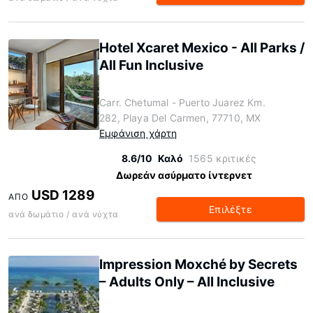
Hotel Xcaret Mexico - All Parks /
All Fun Inclusive
Carr. Chetumal - Puerto Juarez Km.
282, Playa Del Carmen, 77710, MX
Εμφάνιση χάρτη
8.6/10
Καλό
1565 κριτικές
Δωρεάν ασύρματο ίντερνετ
USD 1289
ΑΠΌ
Επιλέξτε
ανά δωμάτιο / ανά νύχτα
Impression Moxché by Secrets
– Adults Only – All Inclusive