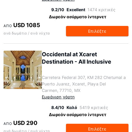
9.2/10
Excellent
1474 κριτικές
Δωρεάν ασύρματο ίντερνετ
USD 1085
ΑΠΌ
Επιλέξτε
ανά δωμάτιο / ανά νύχτα
Occidental at Xcaret
Destination - All Inclusive
Carretera Federal 307, KM 282 Chetumal a
Puerto Juarez, Xcaret, Playa Del
Carmen, 77710, MX
Εμφάνιση χάρτη
8.4/10
Καλό
5419 κριτικές
Δωρεάν ασύρματο ίντερνετ
USD 290
ΑΠΌ
Επιλέξτε
ανά δωμάτιο / ανά νύχτα