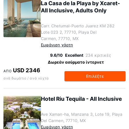
La Casa de la Playa by Xcaret-
All Inclusive, Adults Only
Carr. Chetumal-Puerto Juarez KM 282
Lote 023 2, 77710, Playa Del
Carmen, 77710, MX
Εμφάνιση χάρτη
9.6/10
Excellent
234 κριτικές
Δωρεάν ασύρματο ίντερνετ
USD 2346
ΑΠΌ
Επιλέξτε
ανά δωμάτιο / ανά νύχτα
Hotel Riu Tequila - All Inclusive
Ave Xaman-ha, Manzana 3, Lote 19, Playa
Del Carmen, 77710, MX
Εμφάνιση χάρτη