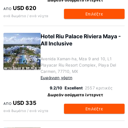
USD 620
ΑΠΌ
Επιλέξτε
ανά δωμάτιο / ανά νύχτα
Hotel Riu Palace Riviera Maya -
All Inclusive
Avenida Xaman-ha, Mza 9 and 10, L1
Playacar Riu Resort Complex, Playa Del
Carmen, 77710, MX
Εμφάνιση χάρτη
9.2/10
Excellent
2557 κριτικές
Δωρεάν ασύρματο ίντερνετ
USD 335
ΑΠΌ
Επιλέξτε
ανά δωμάτιο / ανά νύχτα