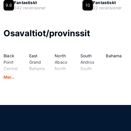
Fantastiskt
Fantastiskt
9.6
10
342 recensioner
22 recensioner
Osavaltiot/provinssit
Black
East
North
South
Bahama
Point
Grand
Abaco
Andros
Central
Bahama
North
South
Abaco
Exuma
Andros
Eleuthera
Mer…
Central
Hope
North
Spanish
Andros
Town
Eleuthera
Wells
Central
Inagua
South
West
Eleuthera
District
Abaco
Grand