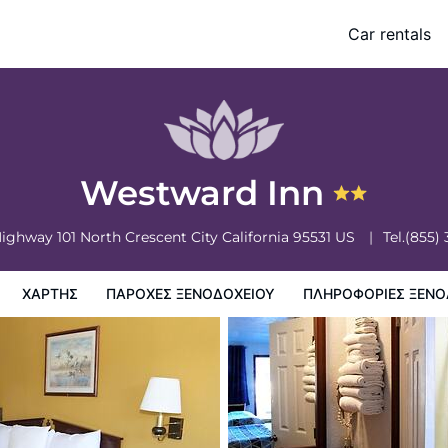
Car rentals
ξενοδοχειου
Πληροφορίες ξενοδοχείου
Πολιτικη ξενοδοχείων
Westward Inn
Highway 101 North
Crescent City
California
95531
US
Tel.
(855)
ΧΆΡΤΗΣ
ΠΑΡΟΧΕΣ ΞΕΝΟΔΟΧΕΙΟΥ
ΠΛΗΡΟΦΟΡΊΕΣ ΞΕΝΟ