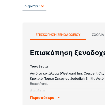
Δωμάτια :
51
ΕΠΙΣΚΌΠΗΣΗ ΞΕΝΟΔΟΧΕΊΟΥ
ΣΧΌΛΙΑ
Επισκόπηση ξενοδοχ
Τοποθεσία
Αυτό το κατάλυμα (Westward Inn, Crescent City
Κρατικό Πάρκο Σεκόγιας Jedediah Smith. Αυτό το
Beachfront.
Δωμάτια
Περισσότερα
Νιώστε σαν στο σπίτι σας σε ένα από τα 51 δ
τηλεοράσεις LCD με καλωδιακά κανάλια, ενώ μ