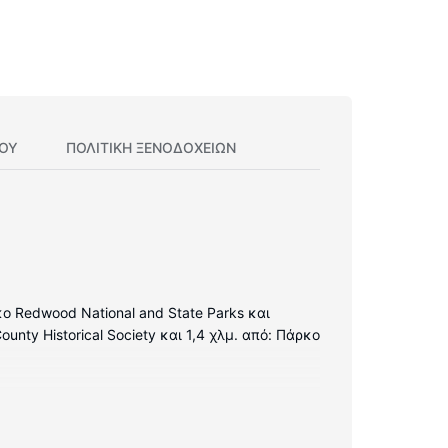
ΊΟΥ
ΠΟΛΙΤΙΚΗ ΞΕΝΟΔΟΧΕΊΩΝ
κο Redwood National and State Parks και
unty Historical Society και 1,4 χλμ. από: Πάρκο
μάτων. Για τη διασκέδασή σας προσφέρονται
νετ. Τα μπάνια διαθέτουν συνδυασμό