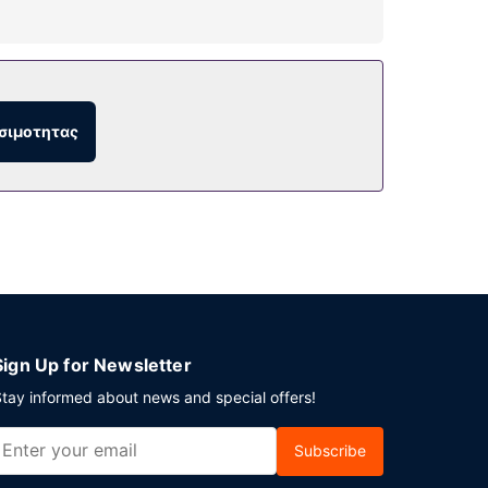
α/σιδερώστρες, καθώς επίσης τηλέφωνα με
σιμοτητας
όρο.
Sign Up for Newsletter
tay informed about news and special offers!
Subscribe