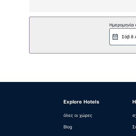
ντουζιέρας-μπανιέρας και πιστολάκια μαλλιών
δωρεάν τοπικές κλήσεις.
Παροχές καταλύματος
Ημερομηνία c
Αυτό το ξενοδοχείο μη καπνιστών διαθέτει μο
Σάβ 8 
Άλλες παροχές
Η ρεσεψιόν λειτουργεί συγκεκριμένες ώρες μό
Explore Hotels
H
όλες οι χώρες
σ
Blog
Σ