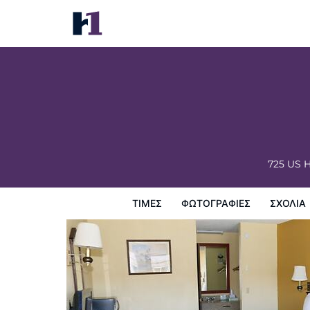
Westward Inn
Τιμές
Φωτογραφίες
σχόλια
Χάρτης
Παροχες 
725 US 
ΤΙΜΈΣ
ΦΩΤΟΓΡΑΦΊΕΣ
ΣΧΌΛΙΑ