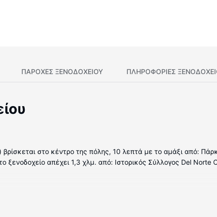
ΠΑΡΟΧΕΣ ΞΕΝΟΔΟΧΕΙΟΥ
ΠΛΗΡΟΦΟΡΊΕΣ ΞΕΝΟΔΟΧΕ
είου
) βρίσκεται στο κέντρο της πόλης, 10 λεπτά με το αμάξι από: Πάρ
 ξενοδοχείο απέχει 1,3 χλμ. από: Ιστορικός Σύλλογος Del Norte Co
ωμάτια με κλιματισμό, όπου υπάρχουν ψυγείο και φούρνοι μικροκυ
πορείτε να είστε online με δωρεάν ασύρματη πρόσβαση στο ίντερ