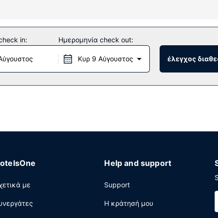
. Οι παροχές περιλαμβάνουν βραστήρες για καφέ/τσάι και σίδερ
heck in:
Ημερομηνία check out:
νοπάτια για πεζοπορία/ποδηλασία σε κοντινή απόσταση.
Αύγουστος
Κυρ 9 Αύγουστος
έλεγχος διαθε
νο. Στους χώρους μας θα βρείτε δωρεάν στάθμευση χωρίς παρκαδ
otelsOne
Help and support
S
χετικά με
Support
υνεργάτες
Η κράτησή μου