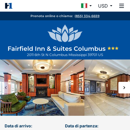
USD
Prenota online o chiama:
(855) 334-6659
Fairfield Inn & Suites Columbus
2011 6th St N
Columbus
Mississippi
39701
US
Data di arrivo:
Data di partenza: