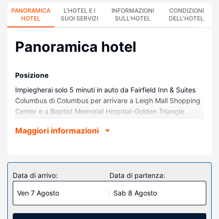
PANORAMICA
L'HOTEL E I
INFORMAZIONI
CONDIZIONI
HOTEL
SUOI SERVIZI
SULL'HOTEL
DELL'HOTEL
Panoramica hotel
Posizione
Impiegherai solo 5 minuti in auto da Fairfield Inn & Suites
Columbus di Columbus per arrivare a Leigh Mall Shopping
Center e a Baptist Memorial Hosptial-Golden Triangle.
Questo hotel si trova a 36,3 km da Università di Stato del
Maggiori informazioni
Mississippi e 3,2 km da Tennessee Williams Welcome
Center.
Camere
Rilassati in una delle 85 camere della struttura, complete di
Data di arrivo:
Data di partenza:
frigorifero e microonde. La connessione Internet inclusa,
Ven 7 Agosto
Sab 8 Agosto
wireless e via cavo, e la TV LCD con canali via cavo sono
l'ideale per concedersi un po' di svago. I bagni dispongono
di doccia e asciugacapelli. I comfort includono casseforti,