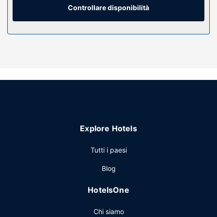
scrivanie e telefoni con chiamate urbane gratuite.
Controllare disponibilità
Attrattive della proprietà
Il divertimento è assicurato grazie ad un'ampia gamma di
servizi ricreativi, che includono una piscina all'aperto e una
palestra. In questo hotel potrai inoltre contare su il Wi-Fi
gratuito, una sala ricevimenti e un distributore automatico.
Ristorante
Fairfield Inn & Suites Columbus include un minimarket.
Incontra gli altri ospiti al cocktail di benvenuto offerto tutti i
giorni. La colazione continentale viene servita tutti i giorni
Explore Hotels
gratuitamente.
Altre attrattive
Tutti i paesi
Potrai usufruire di accesso gratuito a Internet via cavo, un
Blog
business center aperto 24 ore su 24 e check-out veloce.
Stai pianificando un evento a Columbus? Presso un hotel
HotelsOne
avrai a disposizione 113 metri quadrati di spazio con
un'area per conferenze e una sala riunioni. Il un parcheggio
Chi siamo
gratuito è disponibile in loco.