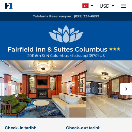
USD
Telefonla Rezervasyon:
(855) 334-6659
Fairfield Inn & Suites Columbus
2011 6th St N
Columbus
Mississippi
39701
US
Check-in tarihi:
Check-out tarihi: