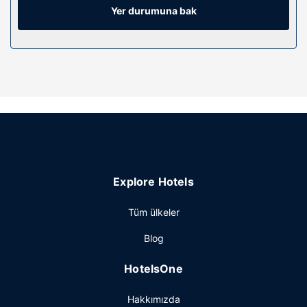
şehir içi telefon görüşmesi imkânlar ve kolaylıklar
Yer durumuna bak
sunulmaktadır.
Otelin güzelliği
Misafirlerimizin iyi vakit geçirebilmesi ve dinlenebilmesi için
açık havuz ve spor salonu bulunmaktadır. Bu otelde
misafirler için ayrıca ücretsiz kablosuz İnternet, banket
salonu ve otomatik satış makinesi vardır.
Restoran
Fairfield Inn & Suites Columbus misafirlerine yemek servisi
yapan market vardır. Misafirler için her gün ücretsiz
Explore Hotels
resepsiyon mevcuttur. Misafirlerimize her gün kontinental
servisi yapılmaktadır.
Tüm ülkeler
Diğer güzellikler
Blog
Misafirler için ücretsiz kablolu İnternet, 24 saat açık ofis ve
hızlı çıkış mevcuttur. Columbus bölgesinde bir etkinlik mi
HotelsOne
planlıyorsunuz? Bu otel misafirlerimize 1250 ayak kare
alanda konferans alanı ve toplantı odası sunmaktadır.
Hakkımızda
Ücretsiz otopark vardır.