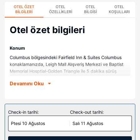
OTEL ÖZET
OTEL
OTEL
OTEL
BILGILERI
ÖZELLIKLERI
BILGISI
KOŞULLARI
Otel özet bilgileri
Konum
Columbus bölgesindeki Fairfield Inn & Suites Columbus
konaklamanızda, Leigh Mall Alışveriş Merkezi ve Baptist
Memorial Hosptial-Golden Triangle ile 5 dakika sürüş
mesafesinde konaklayacaksınız. Bu otel Mississippi Eyalet
Devamını Oku
Üniversitesi ile 22,6 mi (36,3 km) ve Tennessee Williams
Welcome Center ile 2 mi (3,2 km) mesafede.
Odalar
85 odada buzdolabı ve mikrodalga fırın mevcuttur. Kablolu
Check-in tarihi:
Check-out tarihi:
ve kablosuz internet erişimi ücretsizdir, iyi vakit geçirmeniz
Ptesi 10 Ağustos
Salı 11 Ağustos
için LCD televizyon ve kablolu TV kanalları vardır.
Banyolarda duş kabini ve saç kurutma makinesi vardır.
Misafirlerimize emanet kasası, masa ve telefon ile ücretsiz