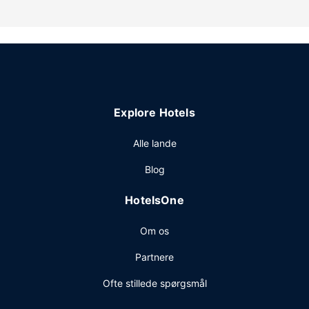
Som gæst på Addo River-View Lodge har du mulighed for
at nyde et måltid på restauranten. Fuld morgenmad
tilbydes mod gebyr dagligt fra kl. 07.30 til kl. 09.00.
Andre faciliteter
Gæsterne har blandt andet adgang til bagageopbevaring
og et pengeskab i receptionen. Gratis selvstændig
parkering er til rådighed på stedet.
Explore Hotels
Alle lande
Blog
HotelsOne
Om os
Partnere
Ofte stillede spørgsmål