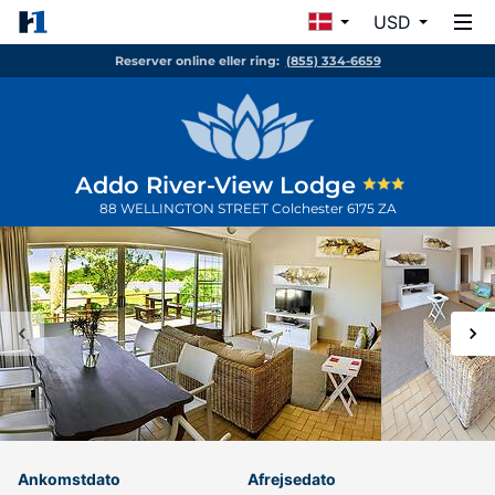
USD
Reserver online eller ring:
(855) 334-6659
Addo River-View Lodge
88 WELLINGTON STREET
Colchester
6175
ZA
Ankomstdato
Afrejsedato