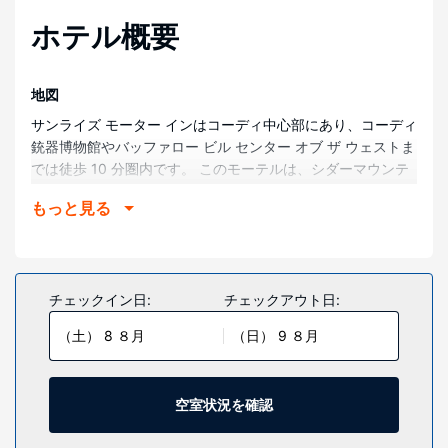
ホテル概要
地図
サンライズ モーター インはコーディ中心部にあり、コーディ
銃器博物館やバッファロー ビル センター オブ ザ ウェストま
では徒歩 10 分圏内です。 このモーテルは、シダーマウンテ
ンセンターまで 0.6 km、ウェストパーク病院まで 0.6 km の
もっと見る
場所にあります。
部屋
全部で 40 室ある客室には、冷蔵庫があります。WiFi (無料)
をお使いいただけるほか、ケーブルの番組をご覧いただけま
チェックイン日:
チェックアウト日:
す。バスルームには、シャワー付き浴槽、ヘアドライヤーが
（土） 8 ８月
（日） 9 ８月
あります。コーヒー / ティーメーカー、アイロン / アイロン
台の他に、市内通話 (無料)付きの電話をご利用いただけま
す。
空室状況を確認
施設
季節限定屋外プールなどのレクリエーション設備を使い、テ