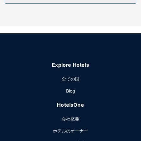
ラスからの眺めをお楽しみいただけます。その他の設備とし
てこのモーテルでは、WiFi (無料)、ツアー / チケット案内、
ピクニックエリアをご利用いただけます。
レストラン
無料のコンチネンタル ブレックファストを毎日、7:00 ～
9:30 までお召し上がりいただけます。
その他の施設
多言語サービス、ランドリー設備、自動販売機をお使いいた
Explore Hotels
だけます。敷地内にはセルフパーキング (無料) が備わってい
ます。
全ての国
Blog
HotelsOne
会社概要
ホテルのオーナー