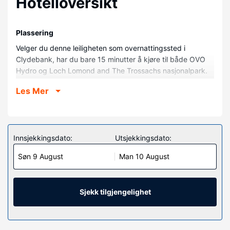
Hotelloversikt
Plassering
Velger du denne leiligheten som overnattingssted i
Clydebank, har du bare 15 minutter å kjøre til både OVO
Hydro og Loch Lomond and The Trossachs nasjonalpark.
Denne leiligheten ligger 10 mi (16,2 km) unna Hampden
Les Mer
Park (herregård) og 13,7 mi (22,1 km) unna Loch Lomond.
Rom
Føl deg som hjemme i denne leiligheten.
Innsjekkingsdato:
Utsjekkingsdato:
Søn 9 August
Man 10 August
Sjekk tilgjengelighet