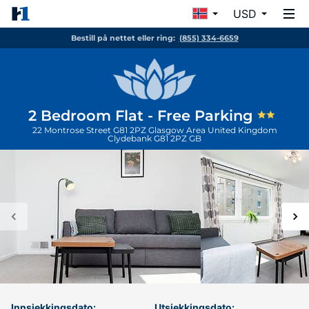
USD
Bestill på nettet eller ring:
(855) 334-6659
2 Bedroom Flat - Free Parking
22 Montrose Street G81 2PZ Glasgow Area United Kingdom
Clydebank
G81 2PZ
GB
Innsjekkingsdato:
Utsjekkingsdato: