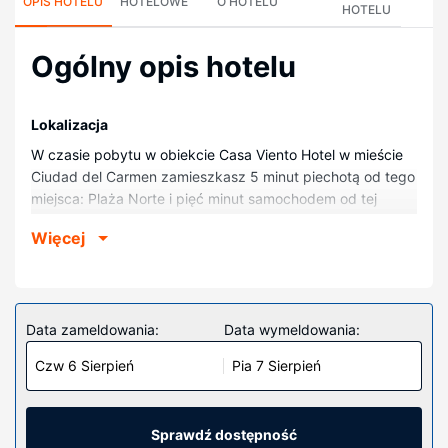
OPIS HOTELU
HOTELOWE
O HOTELU
HOTELU
Ogólny opis hotelu
Lokalizacja
W czasie pobytu w obiekcie Casa Viento Hotel w mieście
Ciudad del Carmen zamieszkasz 5 minut piechotą od tego
miejsca: Plaża Norte i pięć minut samochodem od tej
atrakcji: Kościół Matki Boskiej Fatimskiej. Hotel znajduje się
Więcej
3,7 km od atrakcji takiej jak Centrum Handlowe Plaza
Zentralia i 4 km od miejsca takiego jak Centrum
kongresowe Carmen XXI.
Pokoje
Data zameldowania:
Data wymeldowania:
Poczuj się jak w domu w 20 oryginalnie udekorowane
Czw 6 Sierpień
Pia 7 Sierpień
pokojach, których wyposażenie to kuchnie
(pełnowymiarowa lodówka i zamrażarka i kuchenka
mikrofalowa). Bezpłatny bezprzewodowy dostęp do
internetu zapewni łączność ze światem. Udogodnienia
Sprawdź dostępność