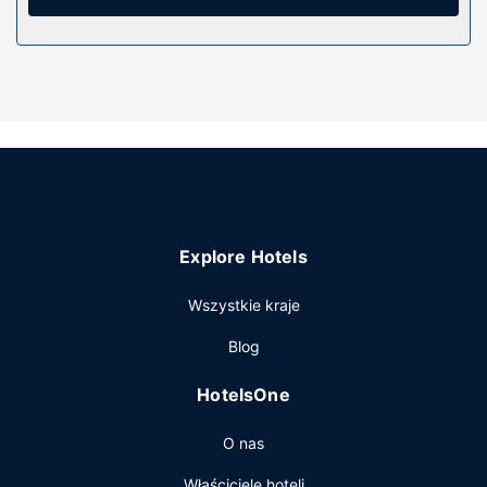
obejmują sejfy i rolety lub zasłony zaciemniające oraz
sprzątanie codziennie.
Udogodnienia w obiekcie
Udogodnienia rekreacyjne to basen odkryty. Dostępne są
również takie udogodnienia, jak bezpłatny
bezprzewodowy dostęp do internetu.
Restauracja
Goście obiektu Casa Viento Hotel mogą zjeść pyszny
posiłek w restauracji Alma y viento. Śniadanie na
Explore Hotels
zamówienie jest podawane codziennie od 7 do południa za
opłatą.
Wszystkie kraje
Pozostałe udogodnienia
Blog
Recepcja jest czynna w określonych godzinach.
Udogodnienia na miejscu to bezpłatne parkowanie
HotelsOne
samodzielne.
O nas
Właściciele hoteli