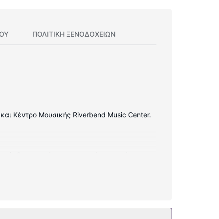
ΊΟΥ
ΠΟΛΙΤΙΚΗ ΞΕΝΟΔΟΧΕΊΩΝ
 και Κέντρο Μουσικής Riverbend Music Center.
 πρόσβαση στο ίντερνετ κι επίσης παρέχονται
κια μαλλιών.
 δωρεάν ασύρματο ίντερνετ.