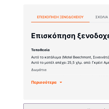
ΕΠΙΣΚΌΠΗΣΗ ΞΕΝΟΔΟΧΕΊΟΥ
ΣΧΌΛΙΑ
Επισκόπηση ξενοδοχ
Τοποθεσία
Αυτό το κατάλυμα (Motel Beechmont, Σινσινάτι)
Αυτό το μοτέλ απέχει 25,5 χλμ. από: Γκρέιτ Αμ
Δωμάτια
Νιώστε σαν στο σπίτι σας σε ένα από τα 109 δ
Περισσότερα
για τη διασκέδασή σας καλωδιακά κανάλια. Τα
Παροχές καταλύματος
Απολαύστε τις ψυχαγωγικές δυνατότητες, όπως
Άλλες παροχές