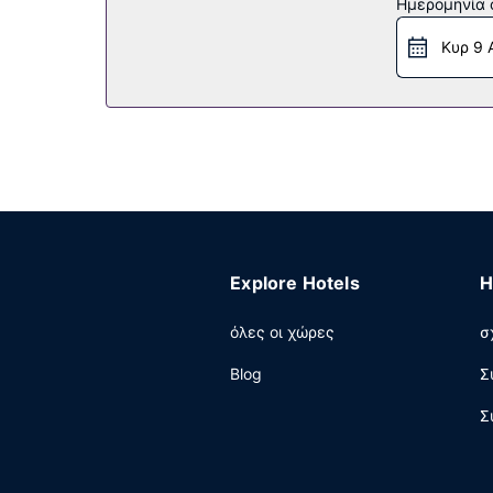
Ημερομηνία c
Στους χώρους μας θα βρείτε δωρεάν στάθμευσ
Κυρ 9 
Explore Hotels
H
όλες οι χώρες
σ
Blog
Σ
Σ