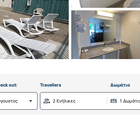
eck out:
Travellers
Δωμάτια
ύγουστος
2 Ενήλικες
1 Δωμάτι