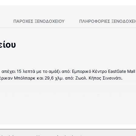
ΠΑΡΟΧΕΣ ΞΕΝΟΔΟΧΕΙΟΥ
ΠΛΗΡΟΦΟΡΊΕΣ ΞΕΝΟΔΟΧΕ
είου
 απέχει 15 λεπτά με το αμάξι από: Εμπορικό Κέντρο EastGate Mall
έρικαν Μπόλπαρκ και 29,6 χλμ. από: Ζωολ. Κήπος Σινσινάτι.
ωμάτιά μας. Mπορείτε να είστε πάντα online με δωρεάν ασύρματη
 μπάνια διαθέτουν συνδυασμό ντουζιέρας-μπανιέρας και πιστολά
 εποχική εξωτερική πισίνα, ή κάντε χρήση άλλων παροχών, όπως