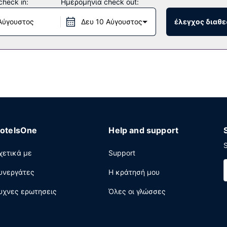
heck in:
Ημερομηνία check out:
η χωρίς παρκαδόρο.
Αύγουστος
Δευ 10 Αύγουστος
έλεγχος διαθε
otelsOne
Help and support
S
χετικά με
Support
υνεργάτες
Η κράτησή μου
υχνες ερωτησεις
Όλες οι γλώσσες