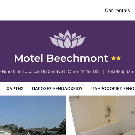
Car rentals
ξενοδοχειου
Πληροφορίες ξενοδοχείου
Πολιτικη ξενοδοχείων
Motel Beechmont
 Nine Mile Tobasco Rd
Σινσινάτι
Ohio
45255
US
Tel.
(855) 334
ΧΆΡΤΗΣ
ΠΑΡΟΧΕΣ ΞΕΝΟΔΟΧΕΙΟΥ
ΠΛΗΡΟΦΟΡΊΕΣ ΞΕΝΟ