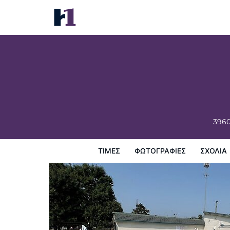
Motel Beechmont
Τιμές
Φωτογραφίες
σχόλια
Χάρτης
Παροχες 
3960
ΤΙΜΈΣ
ΦΩΤΟΓΡΑΦΊΕΣ
ΣΧΌΛΙΑ