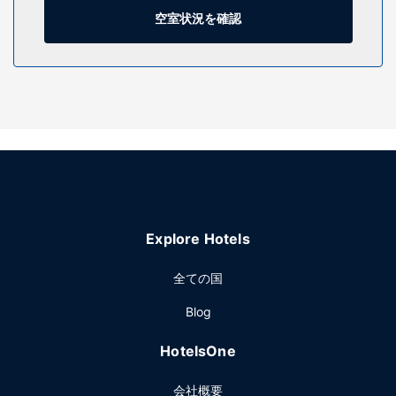
空室状況を確認
施設
マッサージ、フェイシャル トリートメントをお楽しみいただ
けるフルサービススパでおくつろぎください。屋内プール、
24 時間営業のフィットネスセンターなどのレクリエーション
設備をご利用いただけます。このベルエポック様式のホテル
では、その他にもWiFi (無料)、コンシェルジュ サービス、ウ
ェディングサービスをご利用いただけます。
レストラン
中華料理を食べるなら、Jin Yao Xuanはいかがでしょうか。
ホテルにある 3 か所のレストランのうちの 1 つです。客室で
Explore Hotels
24 時間対応のルームサービスをご利用いただくこともできま
す。バー / ラウンジでお好みのドリンクを召し上がり、喉の
全ての国
渇きを癒してください。朝食ビュッフェを毎日 6:00 ～
10:30 までお召し上がりいただけます (有料)。
Blog
その他の施設
HotelsOne
ビジネスセンター、リムジン / タウンカー サービス、エクス
プレス チェックアウトをお使いいただけます。チョンチンで
会社概要
のイベント開催には、このホテル の会議スペース、会議室な