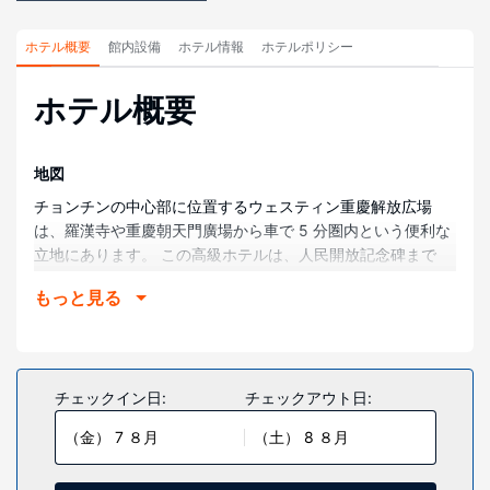
ホテル概要
館内設備
ホテル情報
ホテルポリシー
ホテル概要
地図
チョンチンの中心部に位置するウェスティン重慶解放広場
は、羅漢寺や重慶朝天門廣場から車で 5 分圏内という便利な
立地にあります。 この高級ホテルは、人民開放記念碑まで
2.8 km、洪崖洞まで 2.9 km の場所にあります。
もっと見る
部屋
全部で 333 ある冷房完備の客室にはミニバー、液晶テレビな
どが備わっており、ゆっくりおくつろぎいただけます。低反
発のベッドには、羽毛の掛け布団、高級寝具が備わっていま
チェックイン日:
チェックアウト日:
す。有線インターネット アクセス / WiFi をご利用いただけま
（金） 7 ８月
（土） 8 ８月
す (無料)。個別の浴槽とシャワーのある専用バスルームに
は、レインフォールシャワー、バスアメニティ (無料)が備わ
っています。