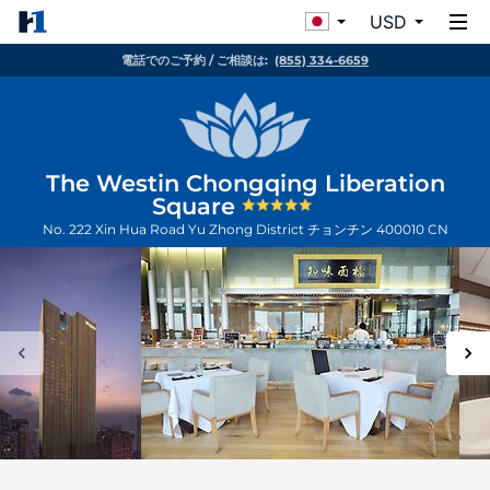
USD
電話でのご予約 / ご相談は:
(855) 334-6659
The Westin Chongqing Liberation
Square
No. 222 Xin Hua Road Yu Zhong District
チョンチン
400010
CN