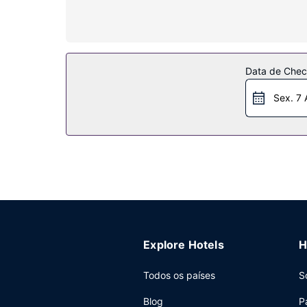
comodidades incluem ainda telefone, além de cof
Serviço do hotel
Algumas das comodidades e serviços em destaque
televisor no espaço comum e de um salão de ba
Data de Check
Restaurante
Sex. 7 
Comece as suas manhãs da melhor forma com um 
Outros serviços
As principais comodidades incluem acesso à inter
organizar os seus eventos. O hotel conta com t
grátis no local.
Explore Hotels
H
Todos os países
S
Blog
P