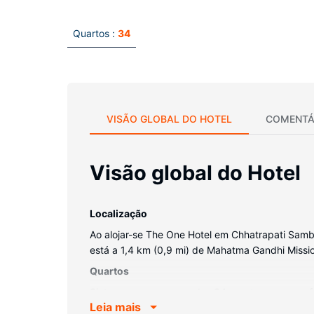
Quartos :
34
VISÃO GLOBAL DO HOTEL
COMENTÁ
Visão global do Hotel
Localização
Ao alojar-se The One Hotel em Chhatrapati Sambha
está a 1,4 km (0,9 mi) de Mahatma Gandhi Missio
Quartos
Sinta-se em casa num dos 34 quartos, com um frig
Leia mais
dia, assista a uma seleção de canais via satélit