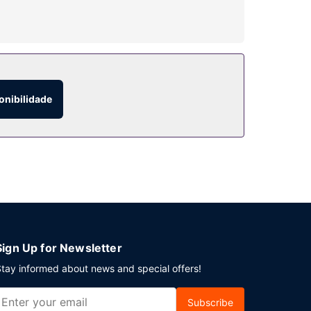
tter (sobretaxa). O espaço dispõe também de um
onibilidade
e as 10:30.
do. Este hotel tem 2 salas de reuniões, para
obretaxa e há estacionamento com motorista
Sign Up for Newsletter
tay informed about news and special offers!
Subscribe