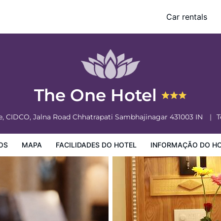
Car rentals
o Hotel
Informação do Hotel
Regulamentos do Hotel
The One Hotel
re, CIDCO, Jalna Road
Chhatrapati Sambhajinagar
431003
IN
T
OS
MAPA
FACILIDADES DO HOTEL
INFORMAÇÃO DO H