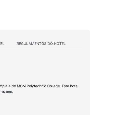
EL
REGULAMENTOS DO HOTEL
emple e de MGM Polytechnic College. Este hotel
Prozone.
ermite-lhe estar sempre contactável. Ao final do
 fixo e artigos de higiene exclusivos. As