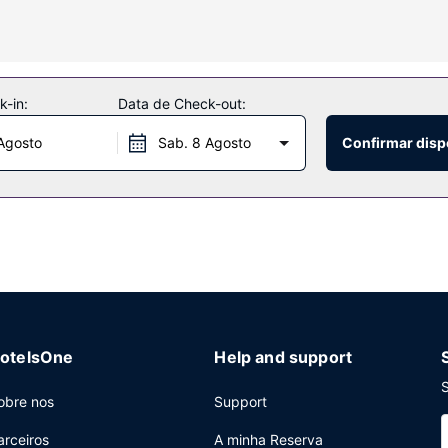
res e de secretárias.
 incluem Wi-fi grátis, serviços de concierge e serviço de baby-si
nquetes.
-in:
Data de Check-out:
Agosto
Sab. 8 Agosto
Confirmar disp
pequeno-almoço buffet grátis, servido diariamente entre as 08:00 
net com fios (sobretaxa), um business center e registo de saída rápi
ransporte de/para o aeroporto (disponível 24 horas) mediante uma s
otelsOne
Help and support
S
obre nos
Support
arceiros
A minha Reserva