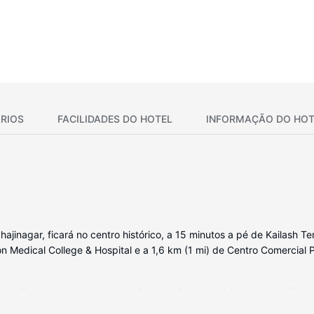
RIOS
FACILIDADES DO HOTEL
INFORMAÇÃO DO HOT
jinagar, ficará no centro histórico, a 15 minutos a pé de Kailash T
n Medical College & Hospital e a 1,6 km (1 mi) de Centro Comercial 
orífico e um televisor de ecrã plano. O acesso à internet sem fios p
e. As casas de banho privativas dispõem de um polibã com um chuveiro