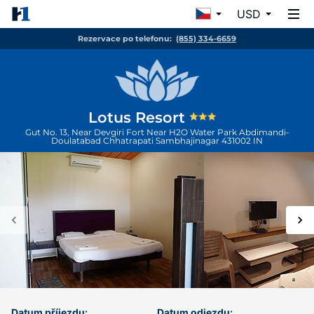
USD
Rezervace po telefonu:
(855) 334-6659
Lotus Resort
Gut No. 13, Near Devgiri Fort Near H2O Water Park Abdimandi-
Doulatabad
Chhatrapati Sambhajinagar
431002
IN
Datum příjezdu:
Datum odjezdu: