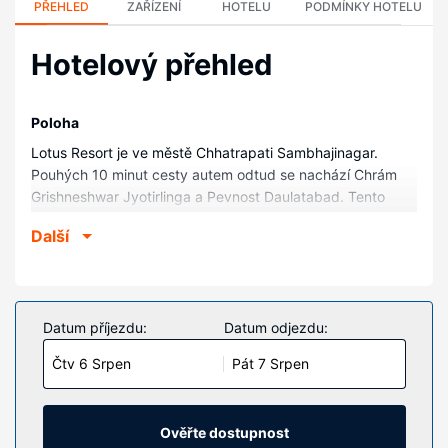
PŘEHLED
ZAŘÍZENÍ
HOTELU
PODMÍNKY HOTELU
Hotelový přehled
Poloha
Lotus Resort je ve městě Chhatrapati Sambhajinagar.
Pouhých 10 minut cesty autem odtud se nachází Chrám
Grishneshwar Jyotirlinga a Pevnost Daulatabad. Tento
hotelový komplex se nachází 11,1 km od Golfový klub MGM
Další
a 12,1 km od Jeskyně Ellora.
Pokoje
V jednom z 30 klimatizovaných pokojů se budete cítit jako
doma. Spojen¡ se světem vám zajistí bezdrátový internet
Datum příjezdu:
Datum odjezdu:
zdarma.
Čtv 6 Srpen
Pát 7 Srpen
Vybavení nemovitosti
Hotel nabízí řadu možností sportovního vyžití a zábavy,
jako je například krytý bazén. K dalšímu vybavení hotelu
Ověřte dostupnost