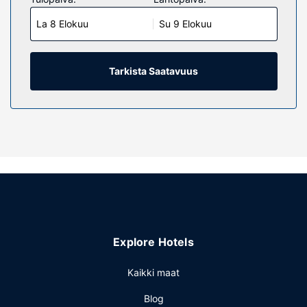
Kaikissa 52 huoneessa on ilmastointi, jääkaappi sekä
La 8 Elokuu
Su 9 Elokuu
mikroaaltouuni. Mukavuuksiin kuuluu satelliittikanavat sekä
ilmainen langaton internetyhteys. Huoneissa on oma
kylpyhuone, ja sen varusteluun kuuluu kylpyamme tai
suihku, ilmaiset hygieniatuotteet ja hiustenkuivaaja. Huone
Tarkista Saatavuus
siivotaan päivittäin. Huoneissa on työpöytä ja ilmaiset
sanomalehdet.
Kiinteistön miellyttävyys
Seuraavat palvelut ovat saatavilla: ympäri vuorokauden
auki oleva kuntokeskus, ilmainen langaton internetyhteys
ja takka aulassa. Tämän hotellin palveluihin kuuluu
kiertoajelu-/lippupalvelu, piknikalue ja grilli.
Ravintola
Ilmainen mukaan otettava aamiainen tarjoillaan päivittäin
Explore Hotels
klo 5.00–10.00.
Muut mukavuudet
Kaikki maat
Käytössäsi on business center, express-uloskirjautuminen
Blog
ja ilmaiset sanomalehdet aulassa. Palveluihin kuuluu