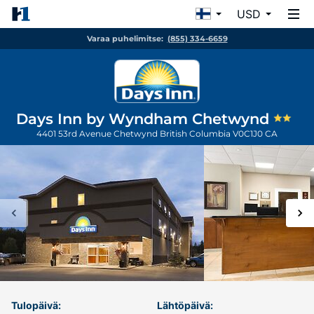
USD
Varaa puhelimitse:
(855) 334-6659
Days Inn by Wyndham Chetwynd
4401 53rd Avenue
Chetwynd
British Columbia
V0C1J0
CA
Tulopäivä:
Lähtöpäivä: