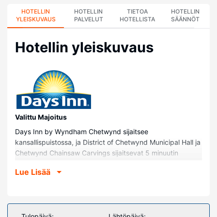
HOTELLIN
HOTELLIN
TIETOA
HOTELLIN
YLEISKUVAUS
PALVELUT
HOTELLISTA
SÄÄNNÖT
Hotellin yleiskuvaus
Valittu Majoitus
Days Inn by Wyndham Chetwynd sijaitsee
kansallispuistossa, ja District of Chetwynd Municipal Hall ja
Chetwynd Chainsaw Carvings sijaitsevat 5 minuutin
ajomatkan päässä. Tämä golfin pelaamiseen soveltuva
Lue Lisää
hotelli sijaitsee 4 km:n päässä kohteesta Little Prairie
Heritage Museum ja 12,7 km:n päässä kohteesta Pine River
Breaks Provincial Park (retkeilyalue).
Huoneet
Tulopäivä:
Lähtöpäivä: