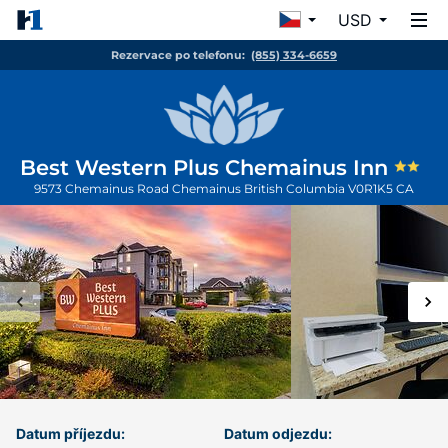
USD
Rezervace po telefonu:
(855) 334-6659
Best Western Plus Chemainus Inn
9573 Chemainus Road
Chemainus
British Columbia
V0R1K5
CA
Datum příjezdu:
Datum odjezdu: