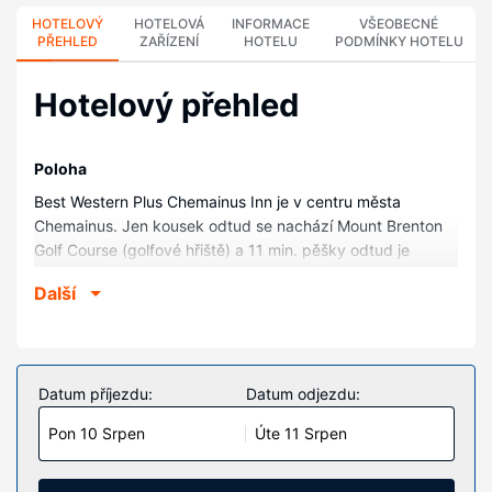
HOTELOVÝ
HOTELOVÁ
INFORMACE
VŠEOBECNÉ
PŘEHLED
ZAŘÍZENÍ
HOTELU
PODMÍNKY HOTELU
Hotelový přehled
Poloha
Best Western Plus Chemainus Inn je v centru města
Chemainus. Jen kousek odtud se nachází Mount Brenton
Golf Course (golfové hřiště) a 11 min. pěšky odtud je
Divadlo Chemainus Theatre. Tento hotel s golfovým
Další
hřištěm se nachází 1 km od Cukrárna Hansel a Gretel a 1,2
km od Chemainus Valley Museum.
Pokoje
V jednom z 75 klimatizovaných pokojů, k jejichž vybavení
Datum příjezdu:
Datum odjezdu:
patří lednička a televize s plochou obrazovkou, se budete
Pon 10 Srpen
Úte 11 Srpen
cítit jako doma. Bezdrátový internet zdarma vám zajistí
spojení se světem a televize, která nabízí kabelové kanály,
dobrou zábavu. Soukromé koupelny nabízí vybavení,