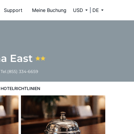
Support
Meine Buchung
USD
DE
a East
Tel.
(855) 334-6659
HOTELRICHTLINIEN