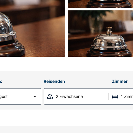
:
Reisenden
Zimmer
gust
2 Erwachsene
1 Zim