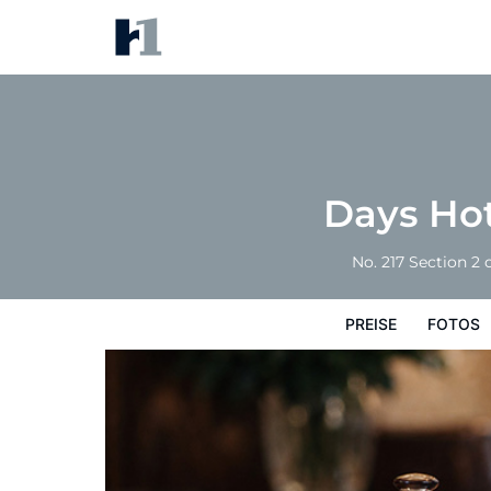
Days Hotel By Wyndham Chang
Preise
Fotos
Karte
Hotelausstattu
Days Ho
No. 217 Section 
PREISE
FOTOS