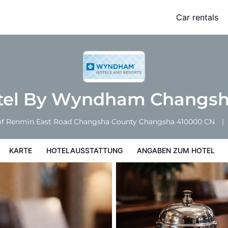
sha East
Car rentals
ng
Angaben zum Hotel
Hotelrichtlinien
tel By Wyndham Changsh
2 of Renmin East Road Changsha County
Changsha
410000
CN
KARTE
HOTELAUSSTATTUNG
ANGABEN ZUM HOTEL