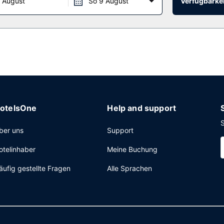
 August
So 9 August
Verfügbarkei
otelsOne
Help and support
S
ber uns
Support
otelinhaber
Meine Buchung
äufig gestellte Fragen
Alle Sprachen