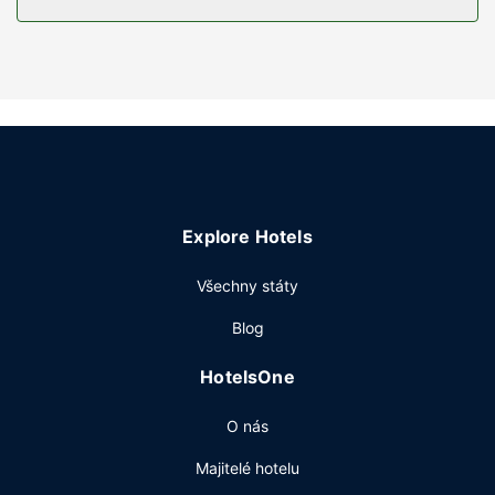
vysoušeč vlasů. Další užitečné vybavení a služby: psací
stůl, kávovar/čajovar a telefon (místními hovory zdarma).
Vybavení nemovitosti
Můžete využít širokou nabídku rekreačních zařízení, mezi
něž patří mimo jiné krytý bazén, vířivka a fitness centrum.
Součástí vybavení jsou také bezdrátový internet zdarma a
televize ve společných prostorách.
Restaurace
Explore Hotels
Něco dobrého k zakousnutí vám nabídne prodejna
potravin. Denně od 6:00 do 9:00 budete zváni na
Všechny státy
samoobslužnou snídani zdarma.
Další vybavení
Blog
Hostům jsou k dispozici pevné připojení k internetu
HotelsOne
zdarma, business centrum a expresní ubytování. Přímo v
areálu je hostům k dispozici samostatné parkování
O nás
zdarma.
Majitelé hotelu