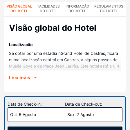
VISÃO GLOBAL
FACILIDADES
INFORMAÇÃO
REGULAMENTOS
DO HOTEL
DO HOTEL
DO HOTEL
DO HOTEL
Visão global do Hotel
Localização
Se optar por uma estadia nGrand Hotel de Castres, ficará
numa localização central em Castres, a alguns passos de
Musée Goya e de Place Jean Jaurès. Este hotel está a 0,4
km (0,3 mi) de Posto de Turismo de Castres e a 1,5 km
Leia mais
(0,9 mi) de Stade Pierre-Antoine.
Quartos
Sinta-se em casa num dos 50 quartos com um televisor de
ecrã plano. O acesso à internet sem fios permite-lhe estar
Data de Check-in:
Data de Check-out:
sempre contactável. Ao final do dia, assista a uma seleção
Qui. 6 Agosto
Sex. 7 Agosto
de canais via satélite. As comodidades incluem ainda
cortinas/cortinados opacos e telefone com chamadas
locais grátis.