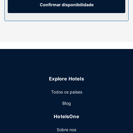
Confirmar disponibilidade
Serviço do hotel
Desfrute de fantásticas vistas a partir da açoteia ou tire
partido das várias comodidades e serviços ao seu dispor,
incluindo Wi-fi grátis e serviços de concierge. O espaço
dispõe também de uma sala de estar comum e de um
salão de banquetes.
Restaurante
O hotel serve pequenos-almoços buffet diariamente entre
as 6:00 e as 10:00 mediante uma sobretaxa.
Outros serviços
Explore Hotels
As principais comodidades incluem uma receção aberta
24 horas, armazenamento de bagagem e elevador.
Todos os países
Blog
HotelsOne
Sobre nos