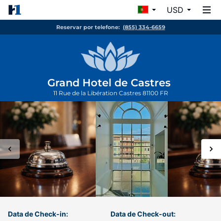
USD
Reservar por telefone:
(855) 334-6659
Grand Hotel de Castres
11 Rue de la Libération
Castres
81100
FR
Data de Check-in:
Data de Check-out: