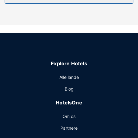
Fra en tagterrasse kan du nyde den skønne udsigt, eller
du kan nyde godt af rekreative faciliteter, såsom en
udendørs pool. Andre faciliteter på dette hotel inkluderer
gratis trådløs internetadgang og concierge-tjenester.
Restaurant
Få stillet sulten på Kumo Rooftop, en af 2 restauranter på
dette hotel. Har du brug for en pause? Få en drink ved en
af stedets 2 barer/lounger. Fuld morgenmad tilbydes mod
Explore Hotels
gebyr dagligt fra kl. 08.00 til kl. 10.30.
Andre faciliteter
Alle lande
Gæsterne har blandt andet adgang til en døgnåben
Blog
reception, en flersproget medarbejderstab og
bagageopbevaring.
HotelsOne
Om os
Partnere