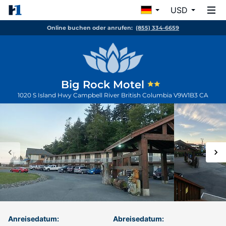
USD
Online buchen oder anrufen:
(855) 334-6659
Big Rock Motel
1020 S Island Hwy
Campbell River
British Columbia
V9W1B3
CA
Anreisedatum:
Abreisedatum: