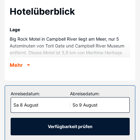
Hotelüberblick
Lage
Big Rock Motel in Campbell River liegt am Meer, nur 5
Autominuten von Torii Gate und Campbell River Museum
entfernt. Dieses Motel ist 3,6 km von Maritime Heritage
Centre und 3,8 km von Discovery Passage Aquarium
Mehr
entfernt.
Zimmer
Fühl dich in einem der 22 Zimmer, die Kühlschrank und
Mikrowelle bieten, wie zu Hause. Ein WLAN-
Anreisedatum:
Abreisedatum:
Internetzugang (kostenlos) ist ebenso verfügbar wie
Sa 8 August
So 9 August
Kabelempfang. Es sind eigene Badezimmer mit
Duschwannen vorhanden, die über kostenlose
Toilettenartikel und Haartrockner verfügen. Zu den
Highlights gehören Schreibtische und Wasserkocher mit
Verfügbarkeit prüfen
Kaffee-/Teezubehör.