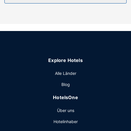
Ausstattung der Anlage
Dieses Motel bietet unter anderem Folgendes:
ausgewiesene Raucherbereiche.
Sonstige Einrichtungen
Die Rezeption ist nur zu bestimmten Zeiten besetzt. Vor
Ort gibt es Folgendes: Parken ohne Service (kostenlos).
Explore Hotels
Alle Länder
Blog
HotelsOne
Über uns
Hotelinhaber