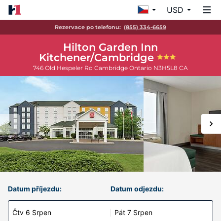
USD
Rezervace po telefonu:
(855) 334-6659
Hilton Garden Inn
Kitchener/Cambridge
746 Old Hespeler Rd
Cambridge
Ontario
N3H5L8
CA
Datum příjezdu:
Datum odjezdu:
Čtv 6 Srpen
Pát 7 Srpen