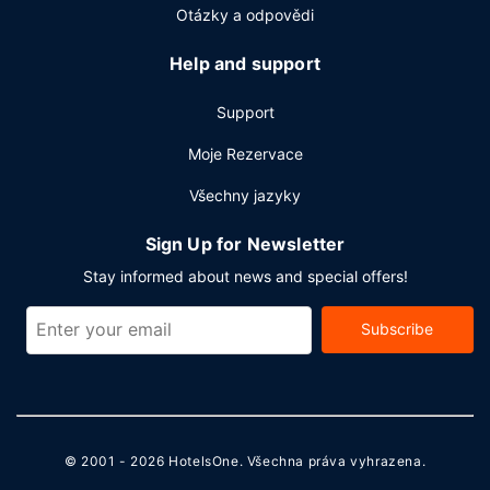
odhlášení při odjezdu a čistírna oděvů. Hodláte uspořádat
Otázky a odpovědi
obchodní nebo společenskou akci? V tomto hotelu můžete
2
využít konferenční prostory o velikosti 130 m
(mj.
Help and support
konferenční prostory a 2 zasedací místnosti). Přímo v
areálu je hostům k dispozici samostatné parkování
Support
zdarma.
Moje Rezervace
Všechny jazyky
Sign Up for Newsletter
Stay informed about news and special offers!
Subscribe
© 2001 - 2026
HotelsOne
. Všechna práva vyhrazena.