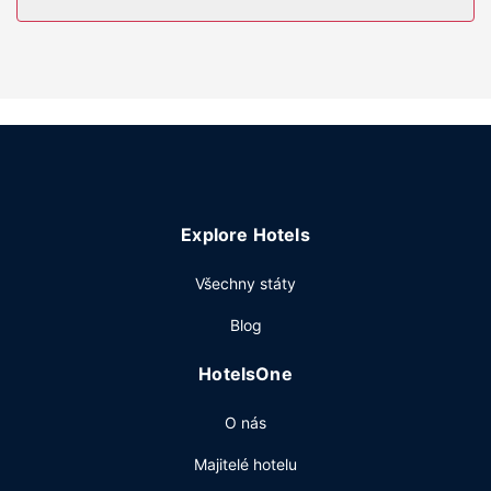
hovory zdarma).
Vybavení nemovitosti
Můžete využít širokou nabídku rekreačních zařízení, mezi
něž patří mimo jiné krytý bazén a fitness centrum s
nepřetržitým provozem. Tento hotel dále nabízí:
bezdrátový internet zdarma, prodej novin a dárkových
předmětů a krb ve vestibulu.
Restaurace
Explore Hotels
Když dostanete v hotelu hlad, navštivte restauraci Garden
Grille Restaurant, kde se podává večeře. Můžete však
Všechny státy
také zůstat v pohodlí svého pokoje a využít pokojovou
službu s omezeným provozem. Chcete-li svůj rušný den
Blog
zakončit u svého oblíbeného nápoje, navštivte
bar/salonek. Za malý příplatek budete zváni na teplou
HotelsOne
snídani, která se podává ve všední dny od 6:30 do 10:00
a o víkendu od 7:00 do 10:00.
O nás
Další vybavení
Majitelé hotelu
Hostům jsou k dispozici expresní ubytování, expresní