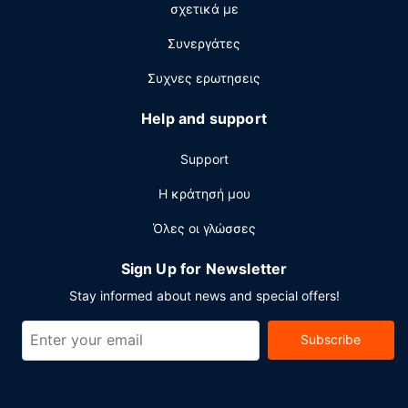
σχετικά με
Στις σημαντικές παροχές περιλαμβάνονται δωρεάν
ενσύρματη πρόσβαση στο ίντερνετ, επιχειρηματικό
Συνεργάτες
κέντρο που λειτουργεί 24 ώρες το 24ωρο και γρήγορο
check-in. Θέλετε να οργανώσετε μια εκδήλωση σε αυτήν
Συχνες ερωτησεις
την πόλη (Μπέρλινγκτον); Αυτό το ξενοδοχείο διαθέτει
χώρο που είναι 93 τετραγωνικά μέτρα και περιλαμβάνει
Help and support
ένα συνεδριακό κέντρο και μια αίθουσα συνεδριάσεων.
Στους χώρους μας θα βρείτε δωρεάν στάθμευση χωρίς
Support
παρκαδόρο.
Η κράτησή μου
Όλες οι γλώσσες
Sign Up for Newsletter
Stay informed about news and special offers!
Subscribe