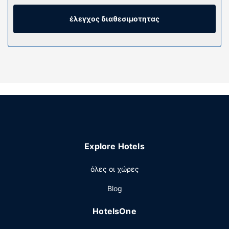
παρέχεται δωρεάν, κι επίσης για τη διασκέδασή σας
προσφέρονται τηλεοράσεις Smart 32 ιντσών με
έλεγχος διαθεσιμοτητας
καλωδιακά κανάλια. Τα ιδιωτικά μπάνια με συνδυασμό
ντουζιέρας-μπανιέρας διαθέτουν δωρεάν προϊόντα
προσωπικής περιποίησης και πιστολάκια μαλλιών.
Παροχές καταλύματος
Μην παραλείψετε να δοκιμάσετε τις ψυχαγωγικές
δραστηριότητες που προσφέρονται, όπως εσωτερική
πισίνα, μπανιέρα υδρομασάζ και γυμναστήριο. Οι
επιπλέον παροχές σε αυτό το ξενοδοχείο
περιλαμβάνουν δωρεάν ασύρματο ίντερνετ, τζάκι στο
λόμπι και βοήθεια για προγραμματισμό ξεναγήσεων/
Explore Hotels
αγορά εισιτηρίων.
Εστιατόριο
όλες οι χώρες
Σερβίρεται δωρεάν πρωινό (πλήρες) τις καθημερινές
Blog
μεταξύ 6:00 π.μ. - 9:30 π.μ. και τα σαββατοκύριακα
μεταξύ 6:30 π.μ. - 10:00 π.μ..
HotelsOne
Άλλες παροχές