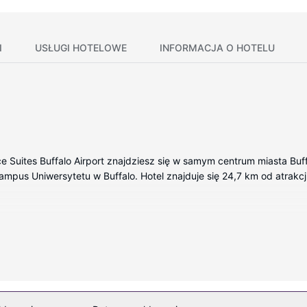
I
USŁUGI HOTELOWE
INFORMACJA O HOTELU
e Suites Buffalo Airport znajdziesz się w samym centrum miasta Buf
mpus Uniwersytetu w Buffalo. Hotel znajduje się 24,7 km od atrakcji 
 wyposażenie to kuchnie (lodówka i płyta kuchenna). Aneksy kuchen
nternetu zapewni łączność ze światem, a 32-cal. Telewizory Smart
oraz telefon (bezpłatne połączenia telefoniczne miejscowe).
ty i centrum fitness. Ten hotel oferuje również udogodnienia takie