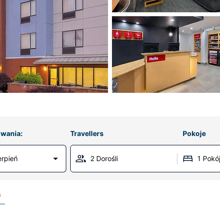
wania:
Travellers
Pokoje
erpień
2 Dorośli
1 Pokó
s