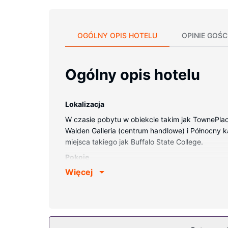
OGÓLNY OPIS HOTELU
OPINIE GOŚC
Ogólny opis hotelu
Lokalizacja
W czasie pobytu w obiekcie takim jak TownePlac
Walden Galleria (centrum handlowe) i Północny ka
miejsca takiego jak Buffalo State College.
Pokoje
Więcej
Poczuj się jak w domu w 120 pokojach, których
zmywarka. Bezpłatny bezprzewodowy dostęp do i
Udogodnienia obejmują sejfy na laptopa i biurka 
Udogodnienia w obiekcie
Dostępne udogodnienia rekreacyjne to basen kry