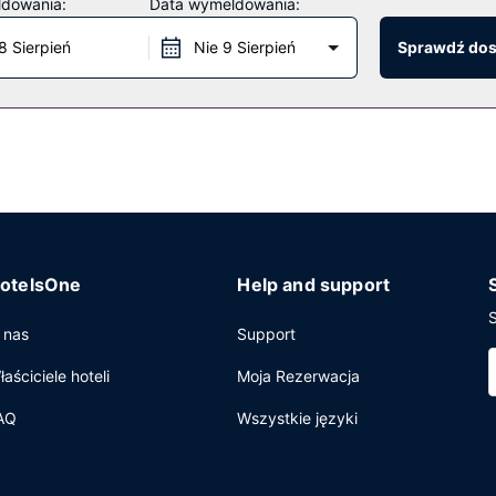
ldowania:
Data wymeldowania:
8 Sierpień
Nie 9 Sierpień
Sprawdź do
 codziennie od 6 do 10.
wy dostęp do internetu, ekspresowe zameldowanie oraz ekspresow
otelsOne
Help and support
S
 nas
Support
łaściciele hoteli
Moja Rezerwacja
AQ
Wszystkie języki