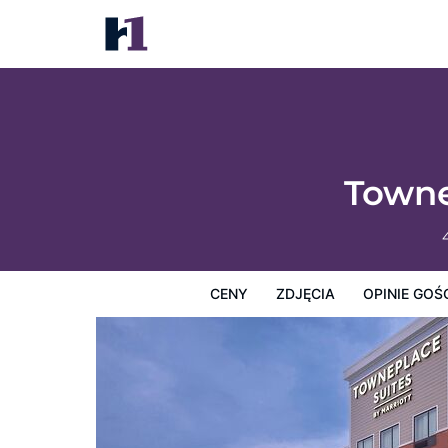
TownePlace Suites Buffalo Airport
Ceny
Zdjęcia
Opinie Gości
Mapę
Usługi Hotel
Towne
CENY
ZDJĘCIA
OPINIE GOŚ