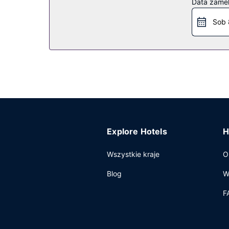
Data zame
internetu i grill.
Sob 
Restauracja
Hotel oferuje bezpłatne śniadanie kontynentalne
Pozostałe udogodnienia
Udogodnienia biznesowe to bezpłatny przewodo
transport z lotniska i na lotnisko (całą dobę).
Explore Hotels
H
Wszystkie kraje
O
Blog
W
F