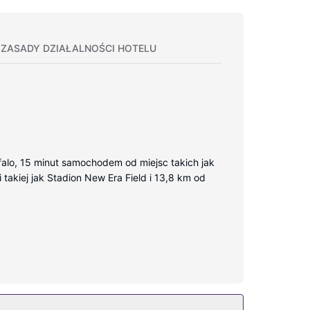
ZASADY DZIAŁALNOŚCI HOTELU
falo, 15 minut samochodem od miejsc takich jak
takiej jak Stadion New Era Field i 13,8 km od
ne — wyposażenie: kuchenka mikrofalowa i
 TV i telewizja kablowa — rozrywkę.
 jak bezpłatny bezprzewodowy dostęp do