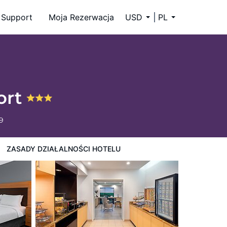
Support
Moja Rezerwacja
USD
PL
ort
9
ZASADY DZIAŁALNOŚCI HOTELU