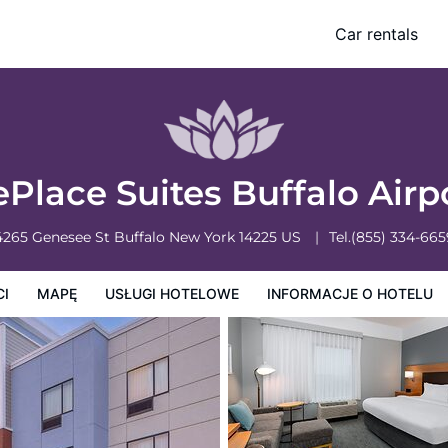
Car rentals
owe
Informacje o hotelu
Zasady działalności hotelu
Place Suites Buffalo Airp
4265 Genesee St
Buffalo
New York
14225
US
Tel.
(855) 334-665
CI
MAPĘ
USŁUGI HOTELOWE
INFORMACJE O HOTELU