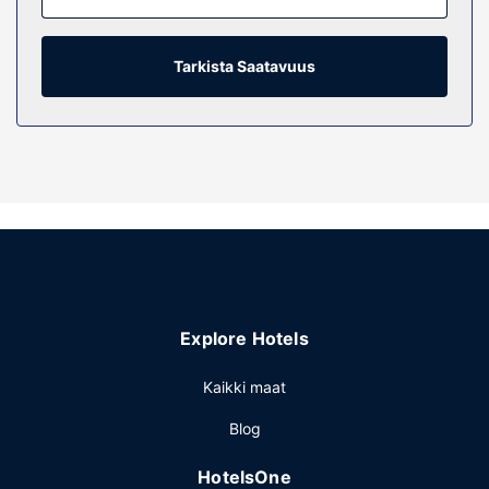
löytyy suihku ja hiustenkuivaaja. Varusteluun kuuluu
kahvin-/vedenkeitin, silitysrauta/-lauta ja puhelin (ilmaiset
paikallispuhelut).
Tarkista Saatavuus
Kiinteistön miellyttävyys
Seuraavat palvelut ovat saatavilla: ilmainen langaton
internetyhteys ja myyntiautomaatti.
Muut mukavuudet
Käytössäsi on ilmainen kiinteä internetyhteys, hissi ja
myyntiautomaatti. Palveluihin kuuluu ilmainen pysäköinti.
Explore Hotels
Kaikki maat
Blog
HotelsOne