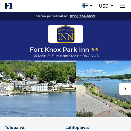
USD
Varaa puhelimitse:
(855) 334-6659
Fort Knox Park Inn
64 Main St
Bucksport
Maine
04416
US
Tulopäivä:
Lähtöpäivä: