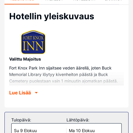
Hotellin yleiskuvaus
Valittu Majoitus
Fort Knox Park Inn sijaitsee veden äärellä, joten Buck
Memorial Library löytyy kivenheiton päästä ja Buck
Cemetery puolestaan vain 1 minuutin ajomatkan päästä.
Tämä hotelli sijaitsee 1,8 km:n päässä kohteesta Silver
Lue Lisää
Lake ja 3 km:n päässä kohteesta Penobscot Narrows
Bridge and Observatory.
Huoneet
Kaikissa 40 huoneessa on ilmastointi ja mikroaaltouuni.
Tulopäivä:
Lähtöpäivä:
Käytössäsi on kaapelikanavat ja ilmainen internetyhteys
Su 9 Elokuu
Ma 10 Elokuu
(langaton ja kiinteä). Käytössäsi on kylpyhuone, josta