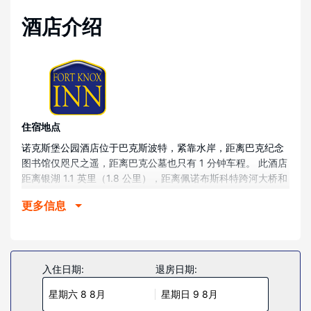
酒店介绍
住宿地点
诺克斯堡公园酒店位于巴克斯波特，紧靠水岸，距离巴克纪念
图书馆仅咫尺之遥，距离巴克公墓也只有 1 分钟车程。 此酒店
距离银湖 1.1 英里（1.8 公里），距离佩诺布斯科特跨河大桥和
观景台 1.8 英里（3 公里）。
更多信息
客房
有 40 间空调客房提供微波炉；您定能在旅途中找到家的舒
适。提供免费有线和无线上网，方便您与朋友保持联系；另提
供有线频道，可满足您的娱乐需求。浴室提供淋浴设施和吹风
入住日期:
退房日期:
机。便利设施包括茶具/咖啡用具和熨斗/熨衣板，以及带有免
星期六 8 8月
星期日 9 8月
费市内通话的电话。