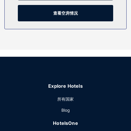
物业设施
您可利用免费 WiFi和自动售货机等便利服务和设施。
查看空房情况
其他设施
特色服务/设施包括免费高速有线上网、电梯和自动售货机。酒
店提供免费自助停车。
Explore Hotels
所有国家
Blog
HotelsOne