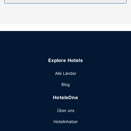
und Schreibtische sowie Telefone, mit denen du
kostenlose Ortsgespräche führen kannst.
Ausstattung der Anlage
Verwöhn dich mit Massagen, Körperbehandlungen und
Gesichtsbehandlungen. Auch kostenloses WLAN und ein
Concierge-Service werden angeboten.
Restaurant
Dieses Hotel bietet ein Restaurant mit hervorragenden
Explore Hotels
Speisen. Nutz alternativ den Zimmerservice (bitte Zeiten
beachten). Lass deinen Tag bei einem Drink an der
Alle Länder
Bar/Lounge ausklingen. Ein nach Wunsch zubereitetes
Frühstück wird unter der Woche von 07:00 Uhr bis
Blog
11:00 Uhr und am Wochenende von 07:00 Uhr bis
13:00 Uhr gegen Gebühr angeboten.
HotelsOne
Sonstige Einrichtungen
Über uns
Zum Angebot gehören ein rund um die Uhr geöffnetes
Businesscenter, ein Textilreinigungsservice und eine rund
Hotelinhaber
um die Uhr besetzte Rezeption.