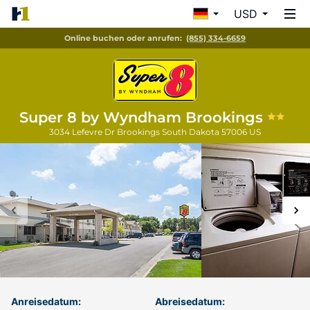
USD
Online buchen oder anrufen:
(855) 334-6659
Super 8 by Wyndham Brookings
3034 Lefevre Dr
Brookings
South Dakota
57006
US
Anreisedatum:
Abreisedatum: