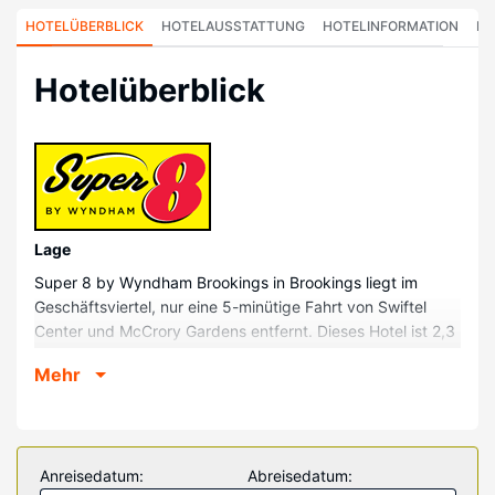
HOTELÜBERBLICK
HOTELAUSSTATTUNG
HOTELINFORMATION
HO
Hotelüberblick
Lage
Super 8 by Wyndham Brookings in Brookings liegt im
Geschäftsviertel, nur eine 5-minütige Fahrt von Swiftel
Center und McCrory Gardens entfernt. Dieses Hotel ist 2,3
km von South Dakota State University und 3,9 km von
Mehr
Children's Museum of South Dakota entfernt.
Zimmer
Fühl dich in einem der 65 klimatisierten Zimmer mit
Kühlschrank und Mikrowelle wie zu Hause. Dein Bett bietet
Anreisedatum:
Abreisedatum:
hochwertige Bettwaren; außerdem sind alle Zimmer mit