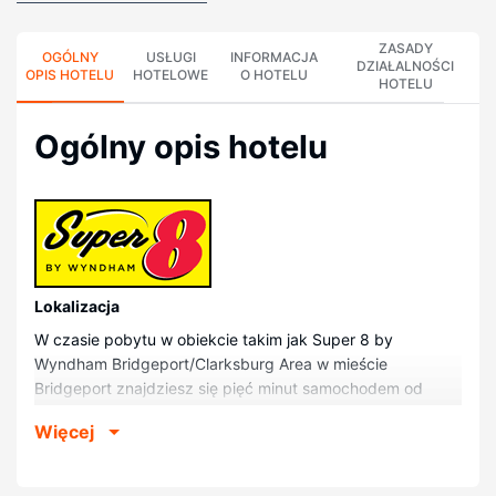
ZASADY
OGÓLNY
USŁUGI
INFORMACJA
DZIAŁALNOŚCI
OPIS HOTELU
HOTELOWE
O HOTELU
HOTELU
Ogólny opis hotelu
Lokalizacja
W czasie pobytu w obiekcie takim jak Super 8 by
Wyndham Bridgeport/Clarksburg Area w mieście
Bridgeport znajdziesz się pięć minut samochodem od
atrakcji takich jak Bridgeport Country Club i Biblioteka
Więcej
Publiczna Bridgeport. Motel znajduje się 1,6 km od atrakcji
takiej jak Meadowbrook Mall i 1,7 km od miejsca takiego
jak Cinemark Meadowbrook Mall.