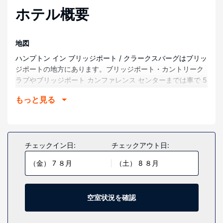
ホテル概要
地図
ハンプトン イン ブリッジポート / クラークスバーグはブリッ
ジポートの地方にあります。ブリッジポート・カントリーク
ラブやブリッジポート カンファレンス センターまでは車で 5
分とかからずに行くことができます。 このホテルは、ピート
もっと見る
ダイゴルフクラブまで 4.2 km、ユナイテッド ホスピタル セ
ンターまで 6.6 km の場所に位置しています。
部屋
全部で 107 室ある客室には、薄型テレビが備わっています。
チェックイン日:
チェックアウト日:
有線インターネット アクセス / WiFi を無料でお使いいただけ
（金） 7 ８月
（土） 8 ８月
るほか、衛星放送の番組をご覧いただけます。浴槽またはシ
ャワーのある専用バスルームには、バスアメニティ (無料)、
ヘアドライヤーが備わっています。コーヒー / ティーメーカ
ー、アイロン / アイロン台をご利用いただけ、ハウスキーピ
空室状況を確認
ング サービスは、毎日行われます。