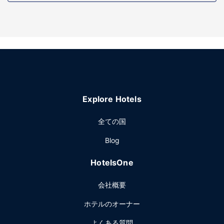
施設
屋内プール、フィットネスセンターなどのレクリエーション
設備をご利用ください。その他の設備としてこのホテルで
は、WiFi (無料)、宴会場をご利用いただけます。
レストラン
無料のコンチネンタル ブレックファストを毎日、6:00 ～
10:00 までお召し上がりいただけます。
その他の施設
Explore Hotels
エクスプレス チェックアウト、ドライクリーニング / ランド
リー サービス、24 時間対応フロントデスクをお使いいただ
全ての国
けます。敷地内にはセルフパーキング (無料) が備わっていま
Blog
す。
HotelsOne
会社概要
ホテルのオーナー
よくある質問