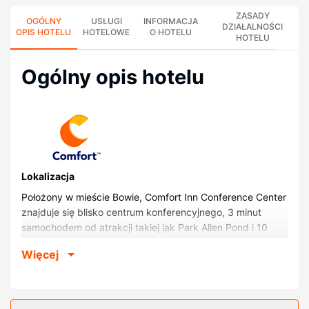
ZASADY
OGÓLNY
USŁUGI
INFORMACJA
DZIAŁALNOŚCI
OPIS HOTELU
HOTELOWE
O HOTELU
HOTELU
Ogólny opis hotelu
Lokalizacja
Położony w mieście Bowie, Comfort Inn Conference Center
znajduje się blisko centrum konferencyjnego, 3 minut
samochodem od atrakcji takiej jak Park Allen Pond i 10
minut od miejsca takiego jak Bowie State University. Hotel
Więcej
znajduje się 15,6 km od atrakcji takiej jak Centrum
Odwiedzających NASA i 16,6 km od miejsca takiego jak
Prince George's Community College.
Pokoje