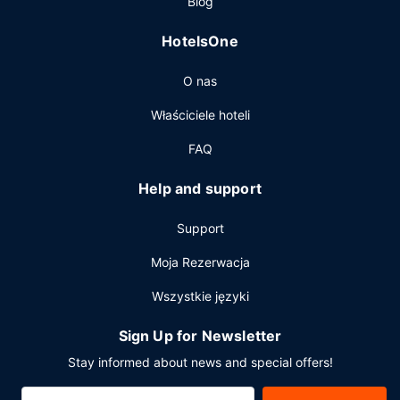
Blog
zostać w pokoju i skorzystać z obsługi pokojowej w
określonych godzinach. Hotel oferuje bezpłatne śniadanie
HotelsOne
w formie bufetu codziennie od 6:30 do 9:30.
Pozostałe udogodnienia
O nas
Udogodnienia biznesowe to całodobowe centrum
Właściciele hoteli
biznesowe, ekspresowe zameldowanie oraz ekspresowe
wymeldowanie. Jeżeli planujesz spotkanie w mieście
FAQ
Bowie, hotel oferuje centrum konferencyjne oraz sale
konferencyjne o łącznej powierzchni 697 m kw. (7500
Help and support
stopy kwadratowe). Udogodnienia na miejscu to bezpłatne
parkowanie samodzielne.
Support
Moja Rezerwacja
Wszystkie języki
Sign Up for Newsletter
Stay informed about news and special offers!