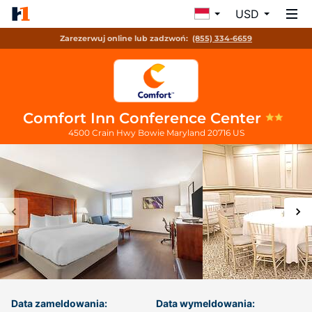
USD
Zarezerwuj online lub zadzwoń:
(855) 334-6659
Comfort Inn Conference Center
4500 Crain Hwy
Bowie
Maryland
20716
US
Data zameldowania:
Data wymeldowania: