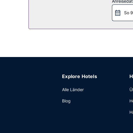
Anreiseda
Restaurant
So 9
Genieße peruanische Küche im RUKA Restobar, e
(bitte Zeiten beachten). Gegen Gebühr wird tägl
Sonstige Einrichtungen
Zum Angebot gehören ein Businesscenter, ein Ex
Explore Hotels
H
Alle Länder
Ü
Blog
H
H