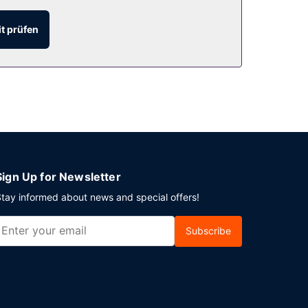
t prüfen
m auf deinem Zimmer und nutz den Zimmerservice
en.
Sign Up for Newsletter
tay informed about news and special offers!
Subscribe