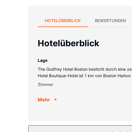
HOTELÜBERBLICK
BEWERTUNGEN
Hotelüberblick
Lage
The Godfrey Hotel Boston besticht durch eine z
Hotel Boutique-Hotel ist 1 km von Boston Harbo
Zimmer
Fühl dich in einem der 242 Zimmer, die MP3-Dock
Mehr
eigene Badezimmer mit Duschen vorhanden, die ü
Schreibtische.
Ausstattung der Anlage
Zahlreiche Freizeiteinrichtungen (z. B. Fitness
Service und einen Bankettsaal bietet dieses Hote