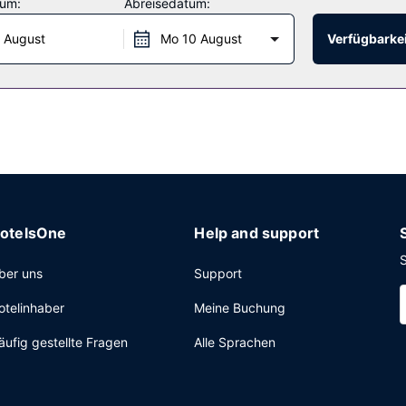
tum:
Abreisedatum:
 August
Mo 10 August
Verfügbarkei
inem ein Restaurant, das eine Bar/Lounge bietet, oder bleib beque
ich von 06:30 Uhr bis 12:00 Uhr ein kontinentales Frühstück angebot
press-Check-in und ein Express-Check-out.
otelsOne
Help and support
S
ber uns
Support
otelinhaber
Meine Buchung
äufig gestellte Fragen
Alle Sprachen