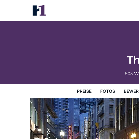
The Godfrey Hotel Boston
Preise
Fotos
Bewertungen
Karte
Hotelausstatt
Th
505 W
PREISE
FOTOS
BEWER