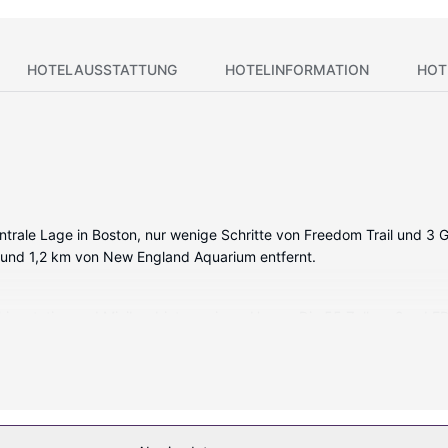
HOTELAUSSTATTUNG
HOTELINFORMATION
HOT
entrale Lage in Boston, nur wenige Schritte von Freedom Trail und 
r und 1,2 km von New England Aquarium entfernt.
ingstation und Minibar bieten, wie zu Hause. Die 55 Zoll großen LED
ber Designer-Toilettenartikel und Haartrockner verfügen. Zur Aust
bereich (rund um die Uhr geöffnet) und Fahrradverleih) lassen keine
l.