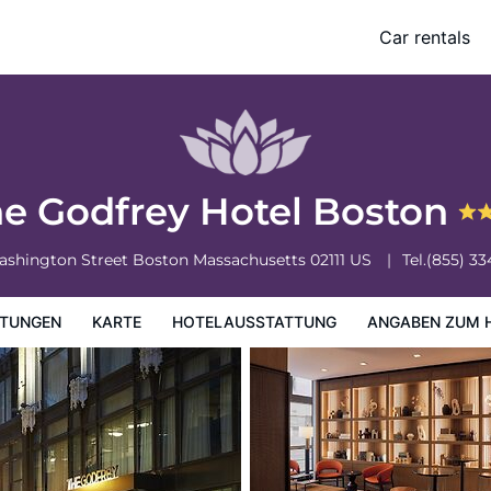
Car rentals
ung
Angaben zum Hotel
Hotelrichtlinien
e Godfrey Hotel Boston
ashington Street
Boston
Massachusetts
02111
US
Tel.
(855) 3
TUNGEN
KARTE
HOTELAUSSTATTUNG
ANGABEN ZUM 