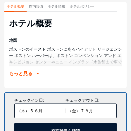
ホテル概要
館内設備
ホテル情報
ホテルポリシー
ホテル概要
地図
ボストンのイースト ボストンにあるハイアット リージェンシ
ー ボストン ハーバーは、ボストン コンベンション アンド エ
キシビジョン センターやニュー イングランド水族館まで車で
10 分です。 このホテルは、TDガーデンまで 6.2 km、ボスト
もっと見る
ン ハーバーまで 6.6 km の場所にあります。
部屋
全部で 270 室ある客室にはiPod ドッキングステーション、
薄型テレビがあります。WiFi (無料)をお使いいただけるほ
チェックイン日:
チェックアウト日:
か、ケーブルの番組をご覧いただけます。バスルームには、
（木） 6 ８月
（金） 7 ８月
シャワー付き浴槽、バスアメニティ (無料)、ヘアドライヤー
が備わっています。電話の他に、セーフティボックスやコー
ヒー / ティーメーカーもご利用いただけます。
空室状況を確認