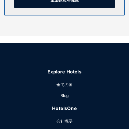
施設
24 時間営業のフィットネスクラブ (スタッフ常駐)などのレク
リエーション設備を使い、テラスからの眺めをお楽しみいた
だけます。このホテルでは、WiFi (無料)、コンシェルジュ サ
ービス、ギフトショップ / ニューススタンドをご利用いただ
けます。
レストラン
お食事にはHarborside Grillをご利用ください。バー / ラウン
ジを備えたレストランで、海の眺めも楽しめます。または、
客室でルームサービス (営業時間限定)をご利用いただくこと
Explore Hotels
もできます。オーダー形式の朝食を毎日 6:30 ～ 10:30 まで
お召し上がりいただけます (有料)。
全ての国
その他の施設
Blog
24 時間対応ビジネスセンター、エクスプレス チェックアウ
ト、ドライクリーニング / ランドリー サービスをお使いいた
HotelsOne
だけます。ボストンでのイベント開催には、このホテル の会
議スペース、会議室など総面積 1951 平方メートル (21000
会社概要
平方フィート) のイベント設備をご利用いただけます。空港
送迎シャトルサービス (24 時間対応) と駅でのお迎えを無料