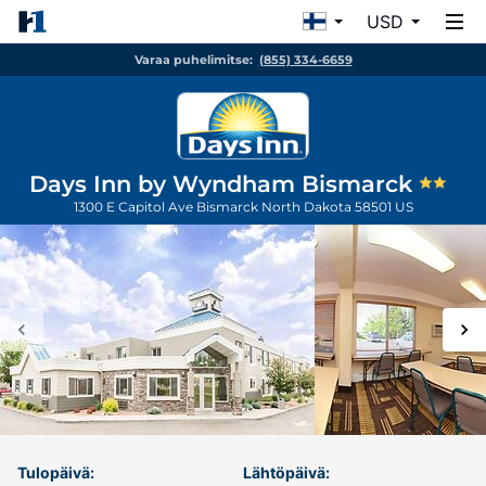
USD
Varaa puhelimitse:
(855) 334-6659
Days Inn by Wyndham Bismarck
1300 E Capitol Ave
Bismarck
North Dakota
58501
US
Tulopäivä:
Lähtöpäivä: