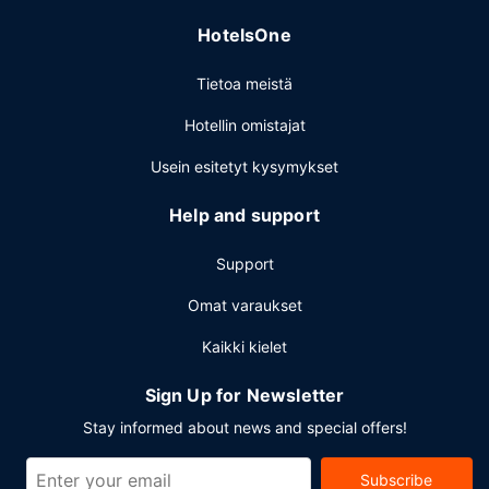
kielitaitoinen henkilökunta. Tämä hotelli tarjoaa
HotelsOne
asiakkailleen 173 neliömetriä kokoustiloja, joihin kuuluu
konferenssitila ja kokoushuoneita. Palveluihin kuuluu
Tietoa meistä
ilmainen pysäköinti.
Hotellin omistajat
Usein esitetyt kysymykset
Help and support
Support
Omat varaukset
Kaikki kielet
Sign Up for Newsletter
Stay informed about news and special offers!
Subscribe