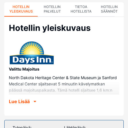
HOTELLIN
HOTELLIN
TIETOA
HOTELLIN
YLEISKUVAUS
PALVELUT
HOTELLISTA
SÄÄNNÖT
Hotellin yleiskuvaus
Valittu Majoitus
North Dakota Heritage Center & State Museum ja Sanford
Medical Center sijaitsevat 5 minuutin kävelymatkan
päässä majoituspaikasta. Tämä hotelli sijaitsee 1,6 km:n
päässä kohteesta North Dakota State Capitol
Lue Lisää
(hallinnollinen rakennus) ja 2,8 km:n päässä kohteesta
Former Governor's Mansion.
Huoneet
Kaikissa 100 huoneessa on ilmastointi ja taulutelevisio.
Tulopäivä:
Lähtöpäivä: