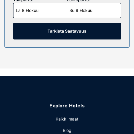
Mukavuuksiin kuuluu kaapelikanavat sekä ilmainen
La 8 Elokuu
Su 9 Elokuu
langaton internetyhteys. Huoneissa on oma kylpyhuone, ja
sen varusteluun kuuluu suihkun ja kylpyammeen
yhdistelmä, ilmaiset hygieniatuotteet ja hiustenkuivaaja.
Huone siivotaan pyynnöstä. Huoneissa on tallelokero ja
Tarkista Saatavuus
kahvin-/vedenkeitin.
Kiinteistön miellyttävyys
Hotellin tarjoamiin harrastuksiin/mukavuuksiin kuuluu
sisäuima-allas, poreallas ja kuntokeskus. Tämän hotellin
palveluihin kuuluu muun muassa ilmainen langaton
internetyhteys, juhlasali ja myyntiautomaatti.
Ravintola
Ilmainen tilauksen mukaan valmistettu aamiainen tarjoillaan
arkipäivisin klo 7.00–10.00 ja viikonloppuisin klo 7.00–
Explore Hotels
10.00.
Muut mukavuudet
Kaikki maat
Käytössäsi on ympäri vuorokauden auki oleva business
Blog
center, ympäri vuorokauden auki oleva vastaanotto ja