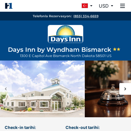
USD
Telefonla Rezervasyon:
(855) 334-6659
Days Inn by Wyndham Bismarck
1300 E Capitol Ave
Bismarck
North Dakota
58501
US
Check-in tarihi:
Check-out tarihi: