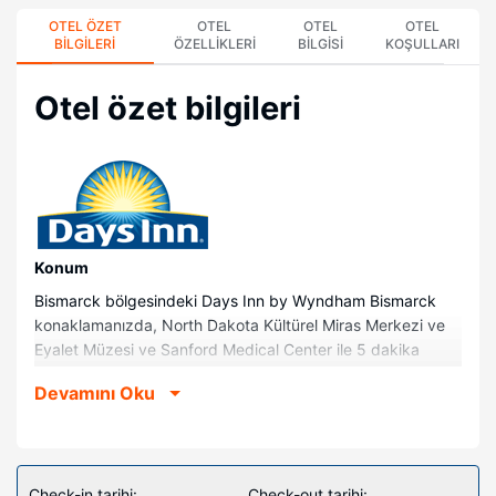
OTEL ÖZET
OTEL
OTEL
OTEL
BILGILERI
ÖZELLIKLERI
BILGISI
KOŞULLARI
Otel özet bilgileri
Konum
Bismarck bölgesindeki Days Inn by Wyndham Bismarck
konaklamanızda, North Dakota Kültürel Miras Merkezi ve
Eyalet Müzesi ve Sanford Medical Center ile 5 dakika
sürüş mesafesinde konaklayacaksınız. Bu otel Kuzey
Devamını Oku
Dakota Eyaleti Meclis Binası ile 1 mi (1,6 km) ve Former
Governor's Mansion ile 1,7 mi (2,8 km) mesafede.
Odalar
Misafirler için 100 klimalı odada düz ekran televizyon
Check-in tarihi:
Check-out tarihi: