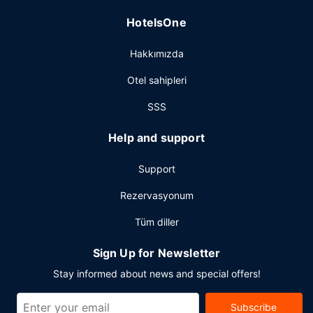
birden fazla dil bilen personel mevcuttur. Bismarck
HotelsOne
bölgesinde bir etkinlik mi planlıyorsunuz? Bu otel
misafirlerimize 1867 ayak kare alanda konferans alanı ve
Hakkımızda
toplantı odaları sunmaktadır. Ücretsiz otopark vardır.
Otel sahipleri
SSS
Help and support
Support
Rezervasyonum
Tüm diller
Sign Up for Newsletter
Stay informed about news and special offers!
Subscribe