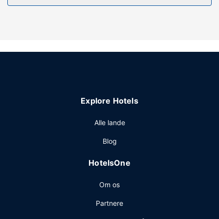
udsigt, eller du kan drage fordel af rekreative tilbud,
såsom en sæsonbestemt udendørs pool. Andre faciliteter
på dette hotel inkluderer gratis trådløs internetadgang,
spillehal/spillerum og gavebutik/aviskiosk.
Restaurant
Få stillet sulten med aftensmad på dette hotels restaurant,
Ludik Factory, eller bliv på værelset, og nyd godt af
roomservice (i et begrænset antal timer). Tag forbi baren
Explore Hotels
ved poolen samt de 2 barer/lounger, hvor du kan slappe af
med en forfriskende drink. Morgenmadsbuffet tilbydes
Alle lande
mod gebyr dagligt fra kl. 07.00 til kl. 11.00.
Andre faciliteter
Blog
Gæsterne har blandt andet adgang til et forretningscenter,
HotelsOne
limousine- eller luksusbilservice og gratis aviser i lobbyen.
Gratis selvstændig parkering er til rådighed på stedet.
Om os
Partnere