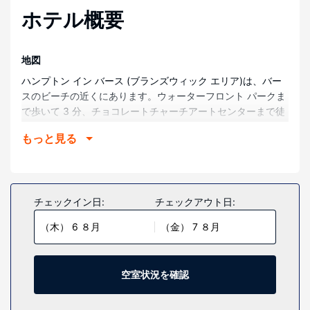
ホテル概要
地図
ハンプトン イン バース (ブランズウィック エリア)は、バー
スのビーチの近くにあります。ウォーターフロント パークま
で歩いて 3 分、チョコレートチャーチアートセンターまで徒
歩 8 分の場所です。 このホテルは、メイン マリタイム ミュ
もっと見る
ージアムまで 2.8 km、ダブリング ポイント ライトハウスま
で 6.6 km の場所に位置しています。
部屋
全部で 94 ある冷房完備の客室には冷蔵庫、電子レンジなど
チェックイン日:
チェックアウト日:
が備わっており、ゆっくりおくつろぎいただけます。WiFi /
（木） 6 ８月
（金） 7 ８月
有線インターネット アクセスを無料でご利用いただけるほ
か、37 インチの薄型テレビでプレミアムテレビチャンネルを
ご覧いただけます。専用バスルームには、バスアメニティ
(無料)、ヘアドライヤーが付いています。セーフティボック
空室状況を確認
ス、新聞 (月～金、無料)の他に、市内通話 (無料)付きの電話
をご利用いただけます。