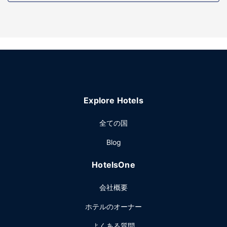
施設
屋内プール、24 時間営業のフィットネスセンターなどのレク
リエーション設備をご利用ください。このホテルでは、WiFi
(無料)、暖炉 (ロビーエリア)、宴会場をご利用いただけま
す。
レストラン
無料のビュッフェを週末、7:00 ～ 10:00までお召し上がりい
Explore Hotels
ただけます。
その他の施設
全ての国
ビジネスセンター、エクスプレス チェックアウト、24 時間
Blog
対応フロントデスクをお使いいただけます。バースでのイベ
ント開催には、このホテル の会議スペース、会議室など総面
HotelsOne
積 53 平方メートル (567 平方フィート) のイベント設備をご
利用いただけます。敷地内にはセルフパーキング (無料) が備
会社概要
わっています。
ホテルのオーナー
よくある質問