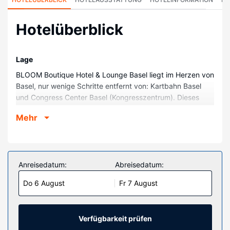
Hotelüberblick
Lage
BLOOM Boutique Hotel & Lounge Basel liegt im Herzen von
Basel, nur wenige Schritte entfernt von: Kartbahn Basel
und Congress Center Basel (Kongresszentrum). Dieses
Hotel ist 0,6 km von Musical Theater Basel und 0,9 km von
Mehr
Rosentalanlage entfernt.
Zimmer
Gönn dir einen Aufenthalt in einem der 28 Zimmer, die über
Fußbodenheizung und einen Flachbildfernseher verfügen.
Anreisedatum:
Abreisedatum:
Ein WLAN-Internetzugang (kostenlos) ist ebenso
Do 6 August
Fr 7 August
verfügbar wie Kabelempfang. Zur Austattung gehören
Safes und Schreibtische sowie Telefone, mit denen du
kostenlose Ortsgespräche führen kannst.
Verfügbarkeit prüfen
Restaurant