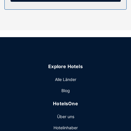
Deinen Durst kannst du an der Bar/Lounge stillen. Gegen
Gebühr wird täglich von 07:00 Uhr bis 11:00 Uhr ein
Frühstücksbuffet angeboten.
Sonstige Einrichtungen
Zum Angebot gehören eine Gepäckaufbewahrung und
Kaffee/Tee im öffentlichen Bereich.
Explore Hotels
Alle Länder
Blog
HotelsOne
Über uns
Hotelinhaber