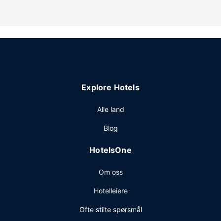
Selvbetjent frokost er inkludert og serveres daglig fra kl.
06.00 til kl. 10.00.
Andre fasiliteter
Gjester har tilgang til blant annet et forretningssenter, en
døgnåpen resepsjon og safe i resepsjonen. Gjestene tilbys
ubetjent parkering (inkludert) på stedet.
Explore Hotels
Alle land
Blog
HotelsOne
Om oss
Hotelleiere
Ofte stilte spørsmål