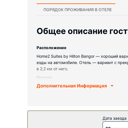
ПОРЯДОК ПРОЖИВАНИЯ В ОТЕЛЕ
Общее описание гос
Pасположение
Home2 Suites by Hilton Bangor — хороший вари
езды на автомобиле. Отель — вариант с прек
в 2,2 км от него.
Номера
Дополнительная Информация
Почувствуйте себя как дома в одном из 79 н
телефон. Уборка номеров осуществляется по
Особенности объекта
К вашим услугам многочисленные возможности
такие как бесплатный беспроводной доступ в
Дата заезда
Ресторан