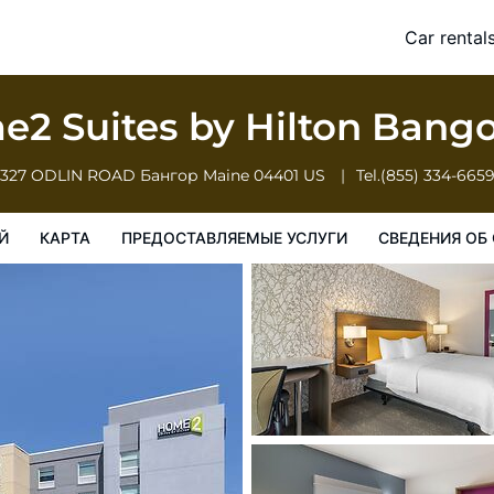
Car rental
доставляемые услуги
Сведения об отеле
Порядок проживан
2 Suites by Hilton Bang
327 ODLIN ROAD
Бангор
Maine
04401
US
Tel.
(855) 334-665
Й
КАРТА
ПРЕДОСТАВЛЯЕМЫЕ УСЛУГИ
СВЕДЕНИЯ ОБ 