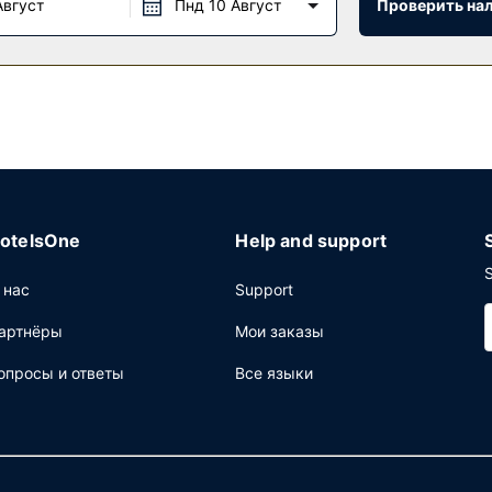
Август
Пнд 10 Август
Проверить на
лагается ежедневно с 6:00 до 10:00.
щее: бизнес-центр, круглосуточная работа стойки регистрации 
я парковка.
otelsOne
Help and support
S
 нас
Support
артнёры
Мои заказы
опросы и ответы
Все языки