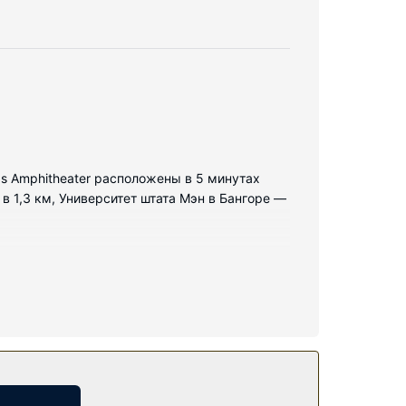
ngs Amphitheater расположены в 5 минутах
 1,3 км, Университет штата Мэн в Бангоре —
атах вы найдете душ. Предоставляется
центр, а также прочие услуги и удобства,