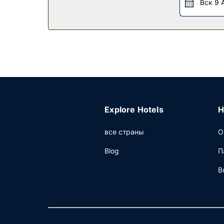
Вск 9 
Бесплатный завтрак (самообслуживание) пред
Другие особенности
Для удобства гостей предоставляется следую
Предоставляется бесплатная самостоятельна
Explore Hotels
H
все страны
О
Blog
П
В