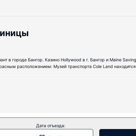
тиницы
ант в городе Бангор. Казино Hollywood в г. Бангор и Maine Savi
расным расположением: Музей транспорта Cole Land находится в
омеров с кондиционером и другими удобствами. В ванных комн
 требованию.
 для спорта и отдыха, в числе которых круглосуточный фитнес-
 интернет и магазины сувениров/газетные киоски.
Дата отъезда: