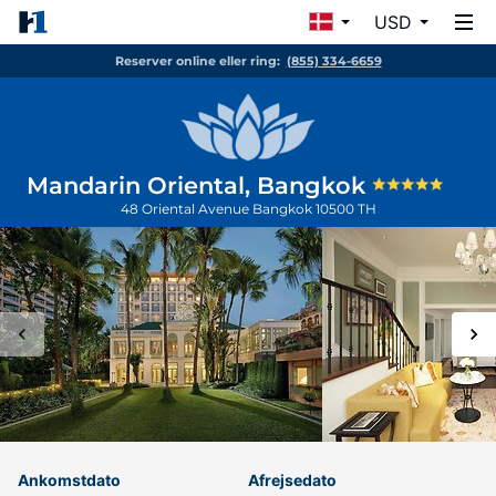
USD
Reserver online eller ring:
(855) 334-6659
Mandarin Oriental, Bangkok
48 Oriental Avenue
Bangkok
10500
TH
Ankomstdato
Afrejsedato