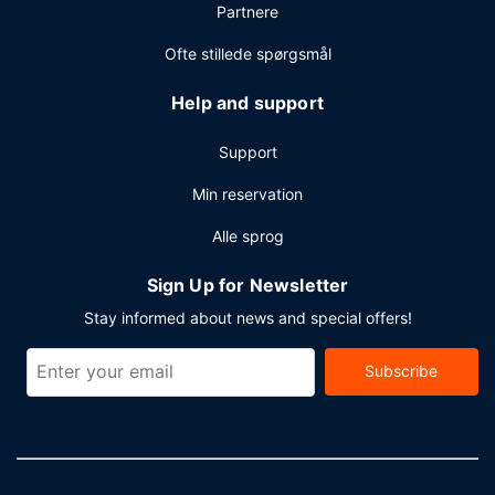
Andre faciliteter
Partnere
Gæsterne har blandt andet adgang til et forretningscenter,
Ofte stillede spørgsmål
limousine- eller luksusbilservice og gratis aviser i lobbyen.
Planlægger du et arrangement i Bangkok? På dette hotel
Help and support
er der et område på 1972 kvadratmeter til rådighed,
bestående af et konferencecenter og mødelokaler.
Support
Lufthavnstransport tur-retur er til rådighed mod et
tillægsgebyr (døgnet rundt), og gratis parkeringsservice
Min reservation
findes desuden på stedet.
Alle sprog
Sign Up for Newsletter
Stay informed about news and special offers!
Subscribe