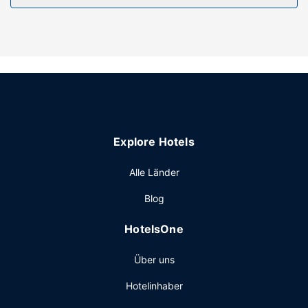
Gönn dir Massagen oder profitiere von folgenden
Freizeiteinrichtungen: Fitnessbereich (rund um die Uhr
geöffnet). Dieses Hotel bietet auch kostenloses WLAN, ein
Concierge-Service und ein Souvenirladen/Kiosk. Die nahe
liegenden Attraktionen erreichst du mit dem kostenfreien
Shuttle in die Umgebung.
Restaurant
Deinen Durst kannst du an der Bar/Lounge stillen. Ein
Explore Hotels
inbegriffenes Frühstücksbuffet wird täglich von 06:30 Uhr
bis 10:00 Uhr angeboten.
Alle Länder
Sonstige Einrichtungen
Blog
Zum Angebot gehören ein rund um die Uhr geöffnetes
Businesscenter, ein Textilreinigungsservice und eine rund
HotelsOne
um die Uhr besetzte Rezeption. Für Veranstaltungen
stehen folgende Einrichtungen zur Verfügung: ein
Über uns
Konferenzzentrum und 3 Tagungsräume. Der
Flughafentransfer (rund um die Uhr) ist kostenlos.
Hotelinhaber