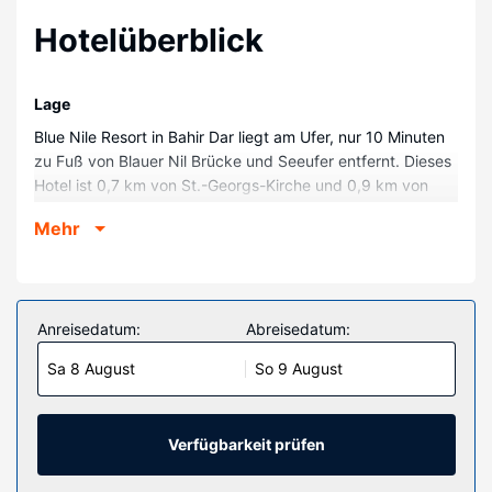
Hotelüberblick
Lage
Blue Nile Resort in Bahir Dar liegt am Ufer, nur 10 Minuten
zu Fuß von Blauer Nil Brücke und Seeufer entfernt. Dieses
Hotel ist 0,7 km von St.-Georgs-Kirche und 0,9 km von
Fischmarkt entfernt.
Mehr
Zimmer
Fühl dich in einem der 127 klimatisierten Zimmer mit
Minibar und Flachbildfernseher wie zu Hause. In deinem
Zimmer findest du ein Pillowtop-Bett mit Bettwäsche aus
Anreisedatum:
Abreisedatum:
ägyptischer Baumwolle vor. Es gibt einen kostenfreien
Sa 8 August
So 9 August
Internetzugang per Kabel und WLAN sowie
Satellitenempfang. Es sind eigene Badezimmer mit
Badewannen oder Duschen vorhanden, die über
kostenlose Toilettenartikel und Bidets verfügen.
Verfügbarkeit prüfen
Ausstattung der Anlage