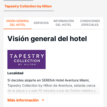
Tapestry Collection by Hilton
VISIÓN GENERAL
INFORMACIÓN
CONDICIONES
SERVICIOS
DEL HOTEL
DEL HOTEL
ESPECIALES
Visión general del hotel
Localidad
Si decides alojarte en SERENA Hotel Aventura Miami,
Tapestry Collection by Hilton de Aventura, estarás cerca
de la playa y a solo 15 minutos a pie de Centro médico y
hospital de Aventura y Circuito y casino Gulfstream Park.
Más información
Además, este hotel se encuentra a 2,4 km de Aventura
Mall y a 4,2 km de Hollywood Beach.