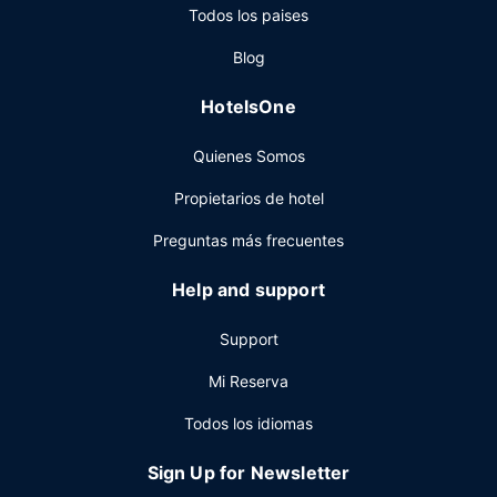
Todos los paises
tu disposición una cafetería. Apaga la sed con tu bebida
favorita en el bar junto a la piscina. Se ofrece un desayuno
Blog
a la carta todos los días de 07:00 a 10:30 con un coste
adicional.
HotelsOne
Otros servicios
Quienes Somos
Tendrás un centro de negocios abierto las 24 horas, un
servicio de recepción las 24 horas y una caja fuerte en
Propietarios de hotel
recepción a tu disposición. Este hotel pone a tu disposición
2 salas de reuniones donde celebrar todo tipo de eventos.
Preguntas más frecuentes
Hay un aparcamiento sin asistencia (de pago) disponible.
Help and support
Support
Mi Reserva
Todos los idiomas
Sign Up for Newsletter