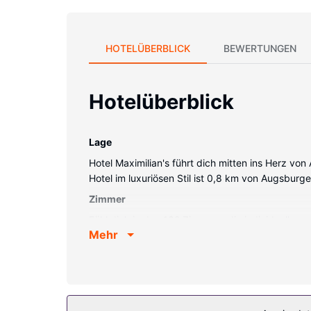
HOTELÜBERBLICK
BEWERTUNGEN
Hotelüberblick
Lage
Hotel Maximilian's führt dich mitten ins Herz v
Hotel im luxuriösen Stil ist 0,8 km von Augsbu
Zimmer
Fühl dich in den 132 Zimmern, die individuell au
Mehr
sorgen fr gute Unterhaltung; auáerdem steht ei
Zur Austattung gehören Telefone ebenso wie Saf
Ausstattung der Anlage
Gönn dir einen Besuch des Wellnessbereichs, de
auch für dich das Richtige dabei: Außenpool, Sa