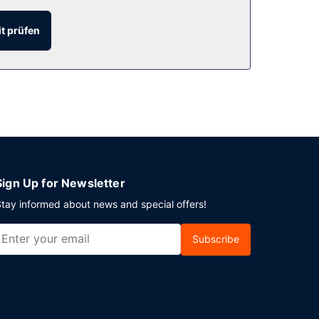
t prüfen
Uhr ein Frühstücksbuffet angeboten.
e Veranstaltung in Augsburg planst, ist dieses
hlen ein Konferenzzentrum und Tagungsräume.
(kostenpflichtig).
Sign Up for Newsletter
tay informed about news and special offers!
Subscribe