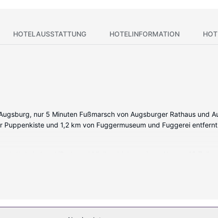
HOTELAUSSTATTUNG
HOTELINFORMATION
HOT
on Augsburg, nur 5 Minuten Fußmarsch von Augsburger Rathaus und Au
rger Puppenkiste und 1,2 km von Fuggermuseum und Fuggerei entfernt
sgestattet sind und iPads und Minibar bieten, wie zu Hause. 43 Zoll 
n WLAN-Internetzugang (kostenlos) zur Verfgung. Die Badezimmer bie
es und Schreibtische.
r Massagen, Körperbehandlungen und Gesichtsbehandlungen bietet. Si
una und Fitnessmöglichkeiten. Kostenloses WLAN, ein Concierge-Servi