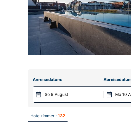
Anreisedatum:
Abreisedatum
So 9 August
Mo 10 A
Hotelzimmer :
132