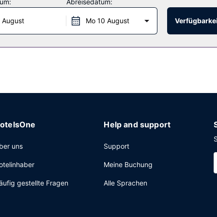
tum:
Abreisedatum:
 August
Mo 10 August
Verfügbarkei
nge ausklingen. Gegen Gebühr wird täglich von 06:30 Uhr bis 10:30 
ress-Check-out und kostenlose Zeitungen in der Lobby. Wenn du ein
atfuß (1200 Quadratmeter) großen Veranstaltungsräumlichkeiten zä
enpflichtig; außerdem gibt es vor Ort Folgendes: Parken ohne Service 
otelsOne
Help and support
S
ber uns
Support
otelinhaber
Meine Buchung
äufig gestellte Fragen
Alle Sprachen