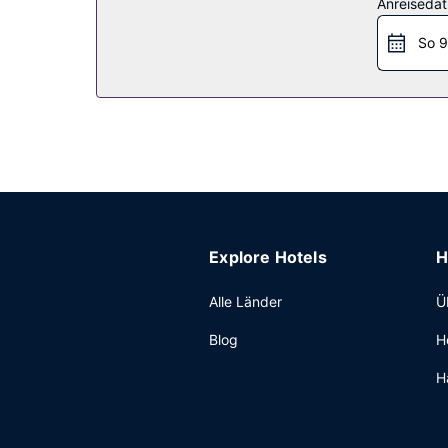
Anreiseda
Verfügung.
So 9
Restaurant
Lass deinen Tag bei einem Drink an der Bar/Lou
Sonstige Einrichtungen
Zum Angebot gehören ein Businesscenter, ein Exp
Hotel eine gute Wahl, denn zu den 12917 Quadr
Der Flughafentransfer (rund um die Uhr) ist kost
Explore Hotels
H
Alle Länder
Ü
Blog
H
H