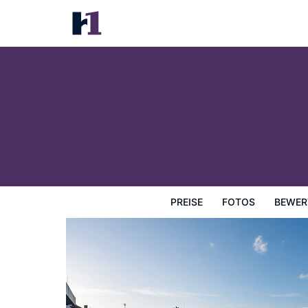
Hotel Maximilian's
Preise
Fotos
Bewertungen
Karte
Hotelausstatt
PREISE
FOTOS
BEWER