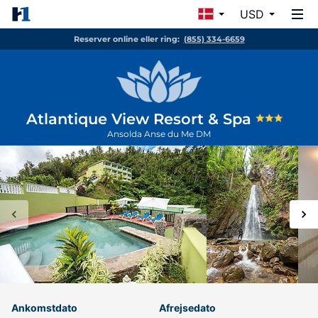
USD
Reserver online eller ring:
(855) 334-6659
Atlantique View Resort & Spa
Ansolda
Anse du Me
DM
Ankomstdato
Afrejsedato