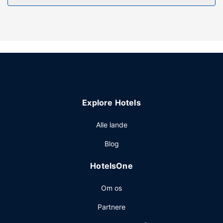
rekreative faciliteter, såsom en indendørs pool og et
boblebad. Dette hotel tilbyder desuden gratis trådløs
internetadgang, gavebutik/aviskiosk og frisørsalon.
Restaurant
Nyd et måltid på restauranten, eller bliv på værelset, og
nyd godt af dette hotels roomservice (i et begrænset antal
timer). Afslut dagen med en drink eller to i baren ved
poolen. Kontinental morgenmad tilbydes mod gebyr
Explore Hotels
dagligt fra kl. 07.00 til kl. 10.00.
Andre faciliteter
Alle lande
Gæsterne har blandt andet adgang til et forretningscenter,
Blog
en døgnåben reception og en flersproget
medarbejderstab. Lufthavnstransport tur-retur er til
HotelsOne
rådighed mod et tillægsgebyr i et begrænset tidsrum, og
gratis selvstændig parkering findes desuden på stedet.
Om os
Partnere